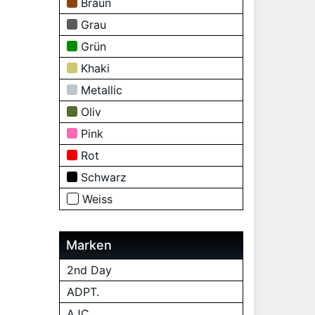
Braun
Grau
Grün
Khaki
Metallic
Oliv
Pink
Rot
Schwarz
Weiss
Marken
2nd Day
ADPT.
AJC