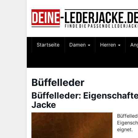
Skip
to
main
content
Startseite
Damen
Herren
An
Büffelleder
Büffelleder: Eigenschafte
Jacke
Büffelled
Eigensch
eignet.