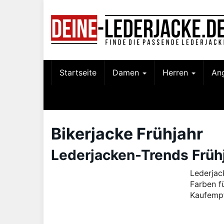
Skip
to
main
content
Startseite
Damen
Herren
An
Bikerjacke Frühjahr
Lederjacken-Trends Frühj
Lederjac
Farben f
Kaufempf