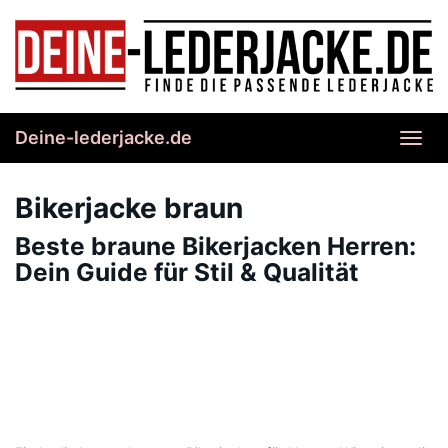
Skip
to
main
content
Deine-lederjacke.de
Toggl
navig
Bikerjacke braun
Beste braune Bikerjacken Herren:
Dein Guide für Stil & Qualität