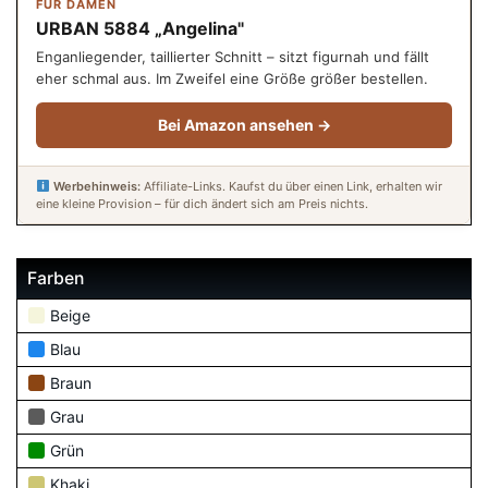
FÜR DAMEN
URBAN 5884 „Angelina"
Enganliegender, taillierter Schnitt – sitzt figurnah und fällt
eher schmal aus. Im Zweifel eine Größe größer bestellen.
Bei Amazon ansehen →
Werbehinweis:
Affiliate-Links. Kaufst du über einen Link, erhalten wir
eine kleine Provision – für dich ändert sich am Preis nichts.
Farben
Beige
Blau
Braun
Grau
Grün
Khaki