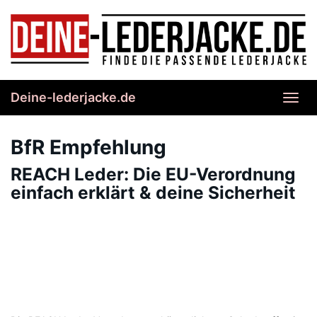
Skip
to
main
content
Deine-lederjacke.de
Toggl
navig
BfR Empfehlung
REACH Leder: Die EU-Verordnung
einfach erklärt & deine Sicherheit