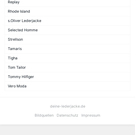
Replay
Rhode Island
s.Oliver Lederjacke
Selected Homme
Strellson
Tamaris
Tigha
Tom Tailor
Tommy Hilfiger
Vero Moda
deine-lederjacke.de
Bildquellen
Datenschutz
Impressum