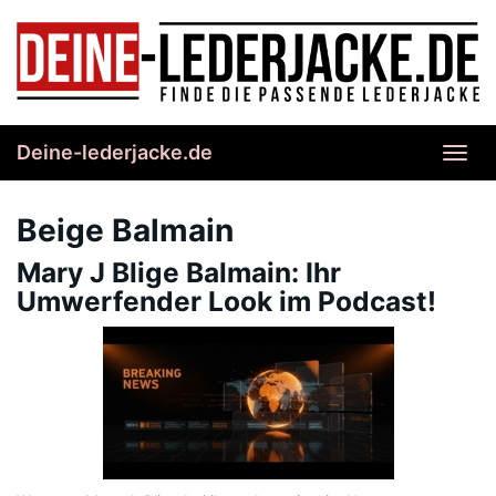
Skip
to
main
content
Deine-lederjacke.de
Toggl
navig
Beige Balmain
Mary J Blige Balmain: Ihr
Umwerfender Look im Podcast!