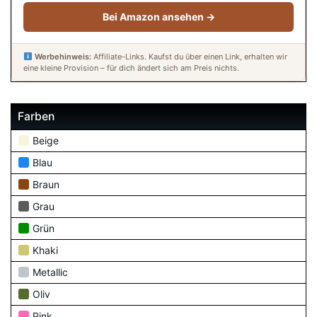
Bei Amazon ansehen →
Werbehinweis:
Affiliate-Links. Kaufst du über einen Link, erhalten wir
eine kleine Provision – für dich ändert sich am Preis nichts.
Farben
Beige
Blau
Braun
Grau
Grün
Khaki
Metallic
Oliv
Pink