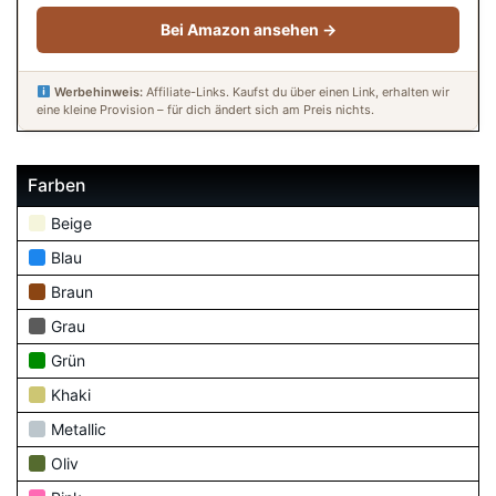
Bei Amazon ansehen →
Werbehinweis:
Affiliate-Links. Kaufst du über einen Link, erhalten wir
eine kleine Provision – für dich ändert sich am Preis nichts.
Farben
Beige
Blau
Braun
Grau
Grün
Khaki
Metallic
Oliv