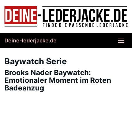
Skip
to
main
content
Deine-lederjacke.de
Toggl
navig
Baywatch Serie
Brooks Nader Baywatch:
Emotionaler Moment im Roten
Badeanzug