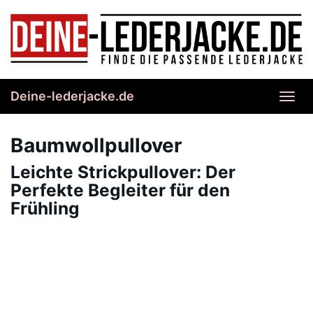
Skip
to
main
content
Deine-lederjacke.de
Toggl
navig
Baumwollpullover
Leichte Strickpullover: Der
Perfekte Begleiter für den
Frühling