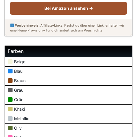
Bei Amazon ansehen →
Werbehinweis:
Affiliate-Links. Kaufst du über einen Link, erhalten wir
eine kleine Provision – für dich ändert sich am Preis nichts.
Farben
Beige
Blau
Braun
Grau
Grün
Khaki
Metallic
Oliv