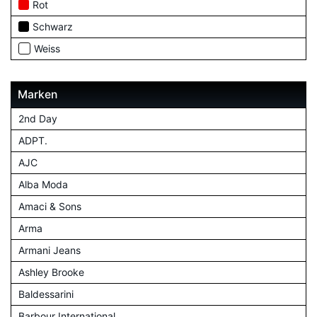
Rot
Schwarz
Weiss
Marken
2nd Day
ADPT.
AJC
Alba Moda
Amaci & Sons
Arma
Armani Jeans
Ashley Brooke
Baldessarini
Barbour International