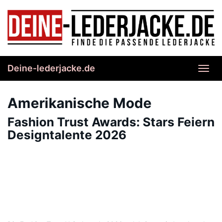
Skip
to
main
content
Deine-lederjacke.de
Toggl
navig
Amerikanische Mode
Fashion Trust Awards: Stars Feiern
Designtalente 2026