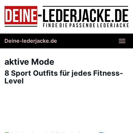
Skip
to
main
content
Deine-lederjacke.de
Toggl
navig
aktive Mode
8 Sport Outfits für jedes Fitness-
Level