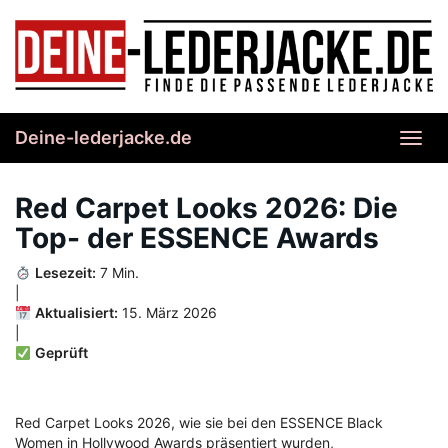
Skip
to
main
content
Deine-lederjacke.de
Toggl
navig
Red Carpet Looks 2026: Die
Top- der ESSENCE Awards
Lesezeit:
7 Min.
|
Aktualisiert:
15. März 2026
|
Geprüft
Red Carpet Looks 2026, wie sie bei den ESSENCE Black
Women in Hollywood Awards präsentiert wurden,