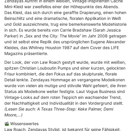
Zendayas Auftritt in einem weißen, Vintage-inspirierten Cache
Mini-Kleid war zweifellos einer der Höhepunkte des Abends.
Das Kleid, das sich durch eine geraffte Drapierung, einen hohen
Beinschlitz und eine dramatische, floralen Applikation in Weiß
und Gold auszeichnete, trug eine bemerkenswerte Modehistorie
in sich. Es wurde bereits von Carrie Bradshaw (Sarah Jessica
Parker) in „Sex and the City: The Movie“ im Jahr 2008 getragen
und ist selbst eine Replik des ursprünglichen Eugene Alexander
Kleides, das Whitney Houston 1987 auf dem Cover des LIFE
Magazins präsentierte.
Der Look, der von Law Roach gestylt wurde, wurde mit weißen,
spitzen Christian Louboutin Pumps und einer kurzen, gelockten
Frisur kombiniert, die den Fokus auf das skulpturale, florale
Detail lenkte. Zendayas Hommage an vergangene Modeikonen
wurde von vielen als mutige und stilvolle Wahl gefeiert, die ihren
Status als Modeikone weiter festigte. Laut Vogue Business sind
Vintage-Looks auf dem roten Teppich ein wachsender Trend,
der Nachhaltigkeit und Individualität in den Vordergrund stellt.
(Lesen Sie auch: A Texas Three-Step: Keke Palmer, Demi
Moore,…)
Wissenswertes
Law Roach, Zendayas Stylist, ist bekannt für seine Fähigkeit,