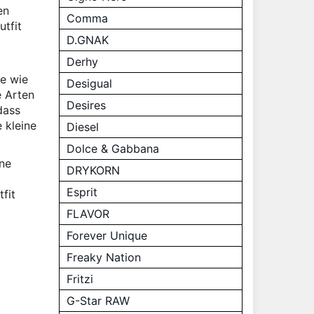
en
Comma
utfit
D.GNAK
Derhy
ge wie
Desigual
e Arten
Desires
dass
 kleine
Diesel
Dolce & Gabbana
ine
DRYKORN
Esprit
fit
FLAVOR
Forever Unique
Freaky Nation
Fritzi
G-Star RAW