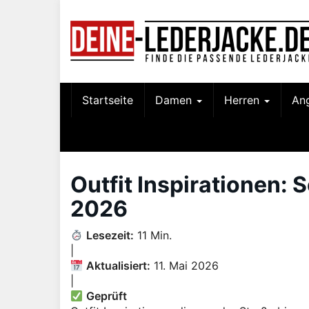
Skip
to
main
content
Startseite
Damen
Herren
An
Outfit Inspirationen: 
2026
Lesezeit:
11 Min.
|
Aktualisiert:
11. Mai 2026
|
Geprüft