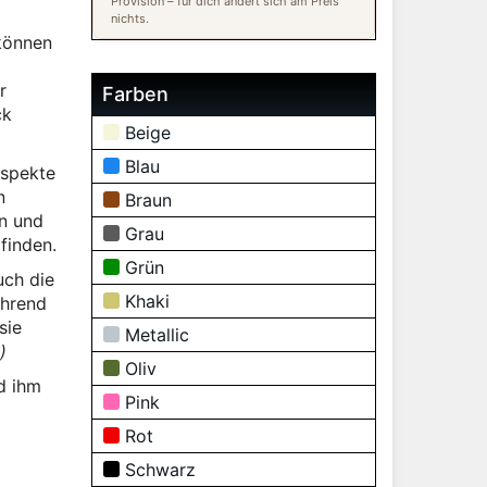
Provision – für dich ändert sich am Preis
nichts.
 können
r
Farben
ck
Beige
Blau
Aspekte
n
Braun
on und
Grau
finden.
Grün
uch die
Khaki
ährend
sie
Metallic
)
Oliv
d ihm
Pink
Rot
Schwarz