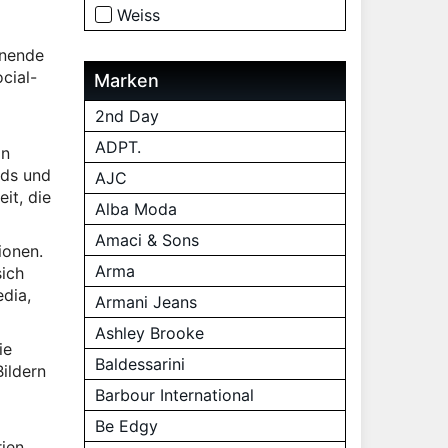
Weiss
nnende
cial-
Marken
2nd Day
ADPT.
on
nds und
AJC
it, die
Alba Moda
Amaci & Sons
ionen.
Arma
sich
edia,
Armani Jeans
Ashley Brooke
ie
Baldessarini
ildern
Barbour International
Be Edgy
rien