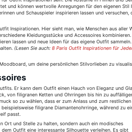
ltet und können wertvolle Anregungen für den eigenen Stil l
innen und Schauspieler inspirieren lassen und versuchen, d
Outfit Inspirationen. Hier sieht man, wie Menschen aus aller 
e verschiedene Kleidungsstücke und Accessoires kombinieren
eren lassen und neue Ideen für das eigene Outfit sammeln. 
halten.
(Lesen Sie auch:
8 Paris Outfit Inspirationen für Jede
 Moodboard, um deine persönlichen Stilvorlieben zu visualis
soires
 Outfits. Er kann dem Outfit einen Hauch von Eleganz und G
k, von filigranen Ketten und Ohrringen bis hin zu auffällige
hmuck so zu wählen, dass er zum Anlass und zum restlichen 
 beispielsweise filigrane Diamantenohrringe, während zu e
eif passt.
an Ort und Stelle zu halten, sondern auch ein modisches
dem Outfit eine interessante Silhouette verleihen. Es gibt