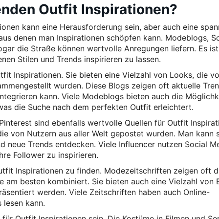
nden Outfit Inspirationen?
tionen kann eine Herausforderung sein, aber auch eine spa
 aus denen man Inspirationen schöpfen kann. Modeblogs, So
ogar die Straße können wertvolle Anregungen liefern. Es ist
nen Stilen und Trends inspirieren zu lassen.
it Inspirationen. Sie bieten eine Vielzahl von Looks, die v
ammengestellt wurden. Diese Blogs zeigen oft aktuelle Tre
integrieren kann. Viele Modeblogs bieten auch die Möglichke
was die Suche nach dem perfekten Outfit erleichtert.
nterest sind ebenfalls wertvolle Quellen für Outfit Inspirat
 die von Nutzern aus aller Welt gepostet wurden. Man kann 
nd neue Trends entdecken. Viele Influencer nutzen Social M
re Follower zu inspirieren.
utfit Inspirationen zu finden. Modezeitschriften zeigen oft d
 am besten kombiniert. Sie bieten auch eine Vielzahl von B
räsentiert werden. Viele Zeitschriften haben auch Online-
 lesen kann.
für Outfit Inspirationen sein. Die Kostüme in Filmen und Se