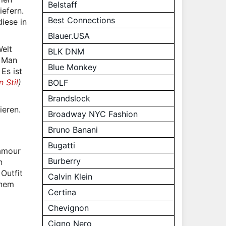
Belstaff
iefern.
Best Connections
iese in
Blauer.USA
Welt
BLK DNM
. Man
Blue Monkey
Es ist
n Stil
)
BOLF
Brandslock
ieren.
Broadway NYC Fashion
Bruno Banani
Bugatti
lamour
Burberry
n
Outfit
Calvin Klein
inem
Certina
Chevignon
Cigno Nero