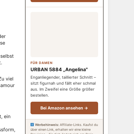
der
ese
selbst
.
FÜR DAMEN
URBAN 5884 „Angelina"
Enganliegender, taillierter Schnitt –
u viel
sitzt figurnah und fällt eher schmal
Glamour
aus. Im Zweifel eine Größe größer
bestellen.
Bei Amazon ansehen →
, ein
Werbehinweis:
Affiliate-Links. Kaufst du
ssform,
über einen Link, erhalten wir eine kleine