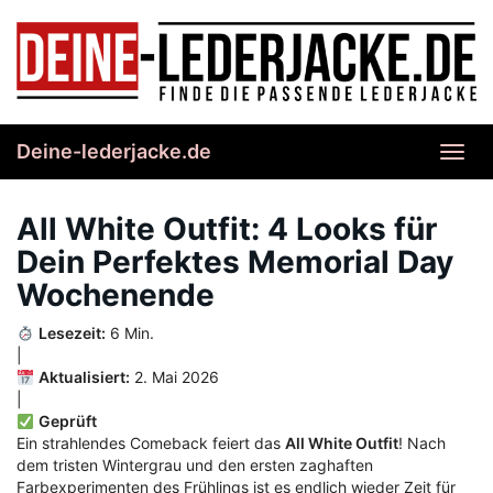
Skip
to
main
content
Deine-lederjacke.de
Toggl
navig
All White Outfit: 4 Looks für
Dein Perfektes Memorial Day
Wochenende
Lesezeit:
6 Min.
|
Aktualisiert:
2. Mai 2026
|
Geprüft
Ein strahlendes Comeback feiert das
All White Outfit
! Nach
dem tristen Wintergrau und den ersten zaghaften
Farbexperimenten des Frühlings ist es endlich wieder Zeit für