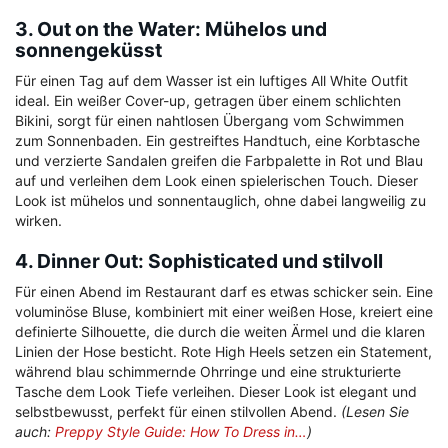
3. Out on the Water: Mühelos und
sonnengeküsst
Für einen Tag auf dem Wasser ist ein luftiges All White Outfit
ideal. Ein weißer Cover-up, getragen über einem schlichten
Bikini, sorgt für einen nahtlosen Übergang vom Schwimmen
zum Sonnenbaden. Ein gestreiftes Handtuch, eine Korbtasche
und verzierte Sandalen greifen die Farbpalette in Rot und Blau
auf und verleihen dem Look einen spielerischen Touch. Dieser
Look ist mühelos und sonnentauglich, ohne dabei langweilig zu
wirken.
4. Dinner Out: Sophisticated und stilvoll
Für einen Abend im Restaurant darf es etwas schicker sein. Eine
voluminöse Bluse, kombiniert mit einer weißen Hose, kreiert eine
definierte Silhouette, die durch die weiten Ärmel und die klaren
Linien der Hose besticht. Rote High Heels setzen ein Statement,
während blau schimmernde Ohrringe und eine strukturierte
Tasche dem Look Tiefe verleihen. Dieser Look ist elegant und
selbstbewusst, perfekt für einen stilvollen Abend.
(Lesen Sie
auch:
Preppy Style Guide: How To Dress in…
)