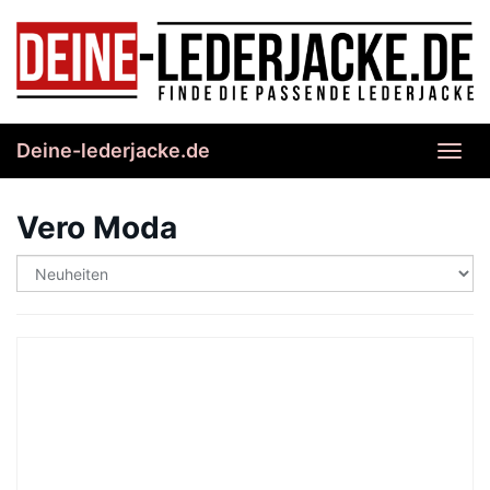
Skip
to
main
content
Deine-lederjacke.de
Toggl
navig
Vero Moda