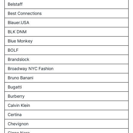
Belstaff
Best Connections
Blauer.USA
BLK DNM
Blue Monkey
BOLF
Brandslock
Broadway NYC Fashion
Bruno Banani
Bugatti
Burberry
Calvin Klein
Certina
Chevignon
Cigno Nero