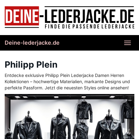
Skip
to
main
content
Deine-lederjacke.de
Toggl
navig
Philipp Plein
Entdecke exklusive Philipp Plein Lederjacke Damen Herren
Kollektionen – hochwertige Materialien, markante Designs und
perfekte Passform. Jetzt die neuesten Styles online ansehen!