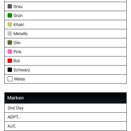
Grau
Grün
Khaki
Metallic
Oliv
Pink
Rot
Schwarz
Weiss
Marken
2nd Day
ADPT.
AJC