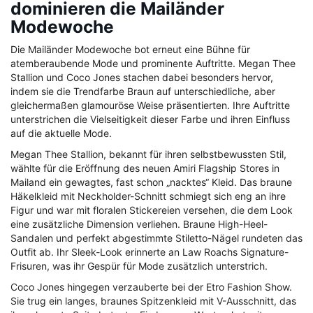
dominieren die Mailänder
Modewoche
Die Mailänder Modewoche bot erneut eine Bühne für
atemberaubende Mode und prominente Auftritte. Megan Thee
Stallion und Coco Jones stachen dabei besonders hervor,
indem sie die Trendfarbe Braun auf unterschiedliche, aber
gleichermaßen glamouröse Weise präsentierten. Ihre Auftritte
unterstrichen die Vielseitigkeit dieser Farbe und ihren Einfluss
auf die aktuelle Mode.
Megan Thee Stallion, bekannt für ihren selbstbewussten Stil,
wählte für die Eröffnung des neuen Amiri Flagship Stores in
Mailand ein gewagtes, fast schon „nacktes“ Kleid. Das braune
Häkelkleid mit Neckholder-Schnitt schmiegt sich eng an ihre
Figur und war mit floralen Stickereien versehen, die dem Look
eine zusätzliche Dimension verliehen. Braune High-Heel-
Sandalen und perfekt abgestimmte Stiletto-Nägel rundeten das
Outfit ab. Ihr Sleek-Look erinnerte an Law Roachs Signature-
Frisuren, was ihr Gespür für Mode zusätzlich unterstrich.
Coco Jones hingegen verzauberte bei der Etro Fashion Show.
Sie trug ein langes, braunes Spitzenkleid mit V-Ausschnitt, das