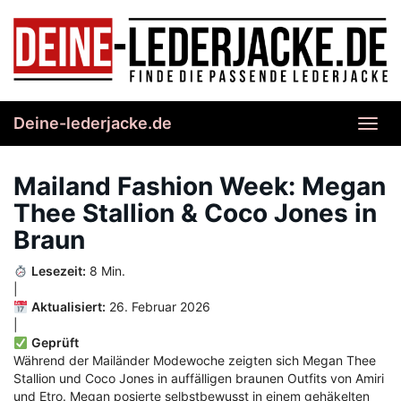
Skip
to
main
content
Deine-lederjacke.de
Toggl
navig
Mailand Fashion Week: Megan
Thee Stallion & Coco Jones in
Braun
Lesezeit:
8 Min.
|
Aktualisiert:
26. Februar 2026
|
Geprüft
Während der Mailänder Modewoche zeigten sich Megan Thee
Stallion und Coco Jones in auffälligen braunen Outfits von Amiri
und Etro. Megan posierte selbstbewusst in einem gehäkelten