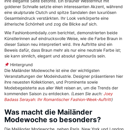
ihre elegante Seite betonte. Ein brauner Westernhut mit
goldener Schnalle setzte einen interessanten Akzent, während
eine skulpturale Clutch und spitze Sandalen den luxuriösen
Gesamteindruck verstärkten. Ihr Look verkörperte eine
ätherische Schönheit und zog die Blicke auf sich.
Wie Fashionbombdaily.com berichtet, demonstrierten beide
Künstlerinnen auf eindrucksvolle Weise, wie die Farbe Braun in
dieser Saison neu interpretiert wird. Ihre Auftritte sind ein
Beweis dafür, dass Braun mehr als nur eine neutrale Farbe ist;
sie kann sinnlich, elegant und absolut glamourös sein.
Hintergrund
Die Mailänder Modewoche ist eine der wichtigsten
Veranstaltungen der Modeindustrie. Designer präsentieren hier
ihre neuesten Kollektionen, und Prominente sowie
Modebegeisterte aus aller Welt reisen an, um die Trends der
kommenden Saison zu entdecken.
(Lesen Sie auch:
Joey
Badass Serayah: Ihr Romantischer Fashion-Week-Auftritt
)
Was macht die Mailänder
Modewoche so besonders?
Die Mailänder Modewoche, neben Paris, New York und London,