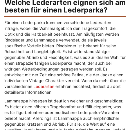
Welche Lederarten eignen sich am
besten für einen Lederparka?
Für einen Lederparka kommen verschiedene Lederarten
infrage, wobei die Wahl maßgeblich den Tragekomfort, die
Optik und die Haltbarkeit beeinflusst. Am häufigsten werden
Rindsleder und Lammnappa verwendet, da sie jeweils
spezifische Vorteile bieten. Rindsleder ist bekannt für seine
Robustheit und Langlebigkeit. Es ist widerstandsfähiger
gegenüber Abrieb und Feuchtigkeit, was es zur idealen Wahl für
einen strapazierfähigen Lederparka macht, der auch bei
widrigen Wetterbedingungen getragen werden soll. Es
entwickelt mit der Zeit eine schöne Patina, die der Jacke einen
individuellen Vintage-Charakter verleiht. Wenn du mehr über die
verschiedenen
Lederarten
erfahren möchtest, findest du dort
detaillierte Informationen.
Lammnappa hingegen ist deutlich weicher und geschmeidiger.
Es bietet einen höheren Tragekomfort und fällt eleganter, was
es für figurbetontere oder modischere Lederparka-Varianten
beliebt macht. Allerdings ist Lammnappa auch empfindlicher
gegenüber Kratzern und Abrieb. Für alle, die Wert auf eine
luxuriöse Haptik legen und die Jacke primär im urbanen Umfeld