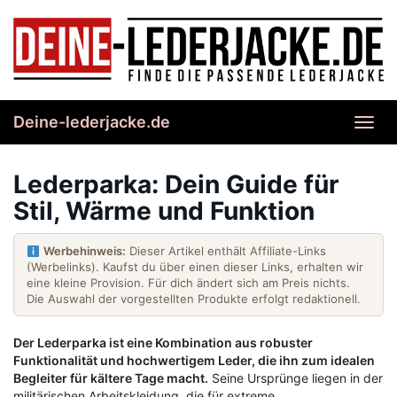
Skip
to
main
content
Deine-lederjacke.de
Toggl
navig
Lederparka: Dein Guide für
Stil, Wärme und Funktion
Werbehinweis:
Dieser Artikel enthält Affiliate-Links
(Werbelinks). Kaufst du über einen dieser Links, erhalten wir
eine kleine Provision. Für dich ändert sich am Preis nichts.
Die Auswahl der vorgestellten Produkte erfolgt redaktionell.
Der Lederparka ist eine Kombination aus robuster
Funktionalität und hochwertigem Leder, die ihn zum idealen
Begleiter für kältere Tage macht.
Seine Ursprünge liegen in der
militärischen Arbeitskleidung, die für extreme