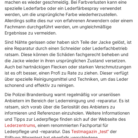
machen es wieder geschmeidig. Bei Farbverlusten kann eine
spezielle Lederfarbe oder ein Lederfärbespray verwendet
werden, um die ursprüngliche Farbe wiederherzustellen.
Allerdings sollte dies nur von erfahrenen Anwendern oder einem
Fachmann durchgeführt werden, um ungleichmäßige
Ergebnisse zu vermeiden.
Sind Nähte gerissen oder haben sich Teile der Jacke gelöst, ist
eine Reparatur durch einen Schneider oder Lederfachbetrieb
ratsam. Diese können die Schäden fachgerecht beheben und
die Jacke wieder in ihren ursprünglichen Zustand versetzen.
Auch bei hartnäckigen Flecken oder starken Verschmutzungen
ist es oft besser, einen Profi zu Rate zu ziehen. Dieser verfügt
über spezielle Reinigungsmittel und Techniken, um das Leder
schonend und effektiv zu reinigen.
Die Polizei Brandenburg warnt regelmäßig vor unseriösen
Anbietern im Bereich der Lederreinigung und -reparatur. Es ist
ratsam, sich vorab über die Seriosität des Anbieters zu
informieren und Referenzen einzuholen. Weitere Informationen
und Tipps zur Lederpflege finden sich auf der Webseite des
Lederzentrums
, einem renommierten Fachportal für
Lederpflege und -reparatur. Das
Testmagazin „test“
der
Stiftung Warentest hat ebenfalls verschiedene