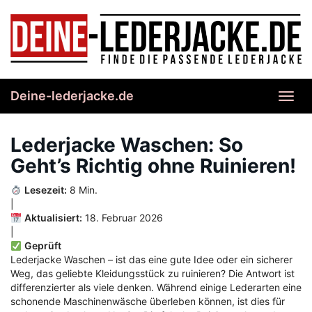
Skip
to
main
content
Deine-lederjacke.de
Toggl
navig
Lederjacke Waschen: So
Geht’s Richtig ohne Ruinieren!
Lesezeit:
8 Min.
|
Aktualisiert:
18. Februar 2026
|
Geprüft
Lederjacke Waschen – ist das eine gute Idee oder ein sicherer
Weg, das geliebte Kleidungsstück zu ruinieren? Die Antwort ist
differenzierter als viele denken. Während einige Lederarten eine
schonende Maschinenwäsche überleben können, ist dies für