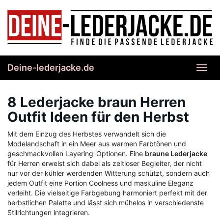
Skip
to
main
content
Deine-lederjacke.de
Toggl
navig
8 Lederjacke braun Herren
Outfit Ideen für den Herbst
Mit dem Einzug des Herbstes verwandelt sich die
Modelandschaft in ein Meer aus warmen Farbtönen und
geschmackvollen Layering-Optionen. Eine
braune Lederjacke
für Herren erweist sich dabei als zeitloser Begleiter, der nicht
nur vor der kühler werdenden Witterung schützt, sondern auch
jedem Outfit eine Portion Coolness und maskuline Eleganz
verleiht. Die vielseitige Farbgebung harmoniert perfekt mit der
herbstlichen Palette und lässt sich mühelos in verschiedenste
Stilrichtungen integrieren.