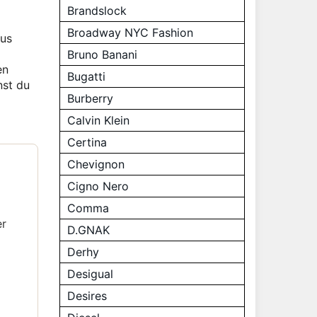
Brandslock
Broadway NYC Fashion
aus
Bruno Banani
en
Bugatti
nst du
Burberry
Calvin Klein
Certina
Chevignon
Cigno Nero
Comma
er
D.GNAK
Derhy
Desigual
Desires