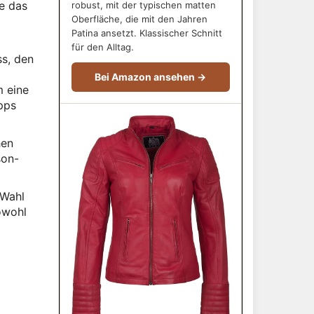
te das
robust, mit der typischen matten
Oberfläche, die mit den Jahren
Patina ansetzt. Klassischer Schnitt
für den Alltag.
ss, den
Bei Amazon ansehen →
m eine
ipps
hen
son-
 Wahl
sowohl