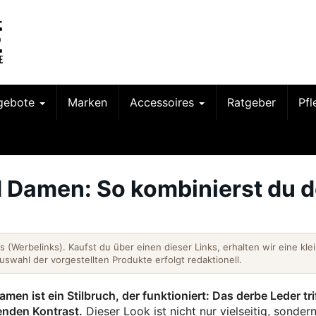
gebote
Marken
Accessoires
Ratgeber
Pf
d Damen: So kombinierst du 
nks (Werbelinks). Kaufst du über einen dieser Links, erhalten wir eine kle
Auswahl der vorgestellten Produkte erfolgt redaktionell.
en ist ein Stilbruch, der funktioniert: Das derbe Leder tri
enden Kontrast.
Dieser Look ist nicht nur vielseitig, sonder