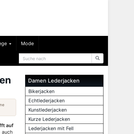
lege
Mode
den
Damen Lederjacken
Bikerjacken
Echtlederjacken
ine
Kunstlederjacken
Kurze Lederjacken
fft auf
Lederjacken mit Fell
n auch