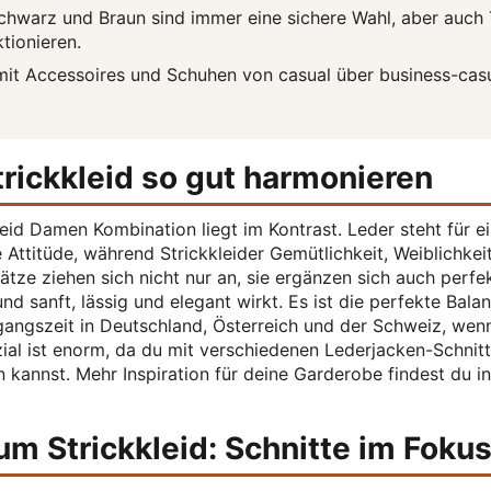
chwarz und Braun sind immer eine sichere Wahl, aber auch
tionieren.
mit Accessoires und Schuhen von casual über business-cas
rickkleid so gut harmonieren
eid Damen Kombination liegt im Kontrast. Leder steht für e
 Attitüde, während Strickkleider Gemütlichkeit, Weiblichkei
tze ziehen sich nicht nur an, sie ergänzen sich auch perfe
 und sanft, lässig und elegant wirkt. Es ist die perfekte Bala
rgangszeit in Deutschland, Österreich und der Schweiz, wen
al ist enorm, da du mit verschiedenen Lederjacken-Schnit
n kannst. Mehr Inspiration für deine Garderobe findest du in
um Strickkleid: Schnitte im Foku