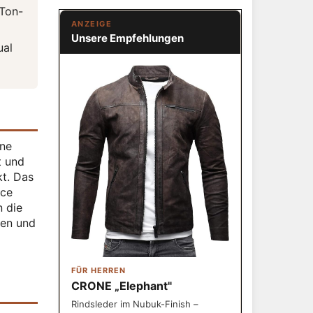
 Ton-
ANZEIGE
Unsere Empfehlungen
ual
ine
t und
kt. Das
nce
n die
ten und
FÜR HERREN
s
CRONE „Elephant"
Rindsleder im Nubuk-Finish –