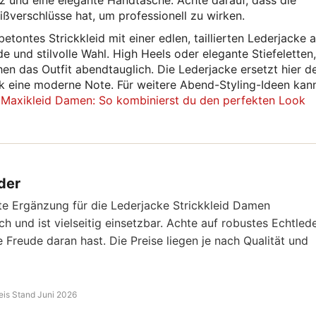
z und eine elegante Handtasche. Achte darauf, dass die
ißverschlüsse hat, um professionell zu wirken.
betontes Strickkleid mit einer edlen, taillierten Lederjacke 
 und stilvolle Wahl. High Heels oder elegante Stiefeletten,
n das Outfit abendtauglich. Die Lederjacke ersetzt hier d
ok eine moderne Note. Für weitere Abend-Styling-Ideen kan
 Maxikleid Damen: So kombinierst du den perfekten Look
der
kte Ergänzung für die Lederjacke Strickkleid Damen
ch und ist vielseitig einsetzbar. Achte auf robustes Echtled
 Freude daran hast. Die Preise liegen je nach Qualität und
eis Stand Juni 2026