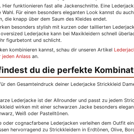
. Hier funktionieren fast alle Jackenschnitte. Eine Lederjack
re Wahl. Für einen besonders eleganten Look kannst du auch
len, die knapp über dem Saum des Kleides endet.
rken besonders stylish mit kurzen oder taillierten Lederjack
 oversized Lederjacke kann bei Maxikleidern schnell überla
ehr figurbetont und schlicht.
cken kombinieren kannst, schau dir unseren Artikel
Lederjac
r jeden Anlass
an.
findest du die perfekte Kombinat
 für den Gesamteindruck deiner Lederjacke Strickkleid Dam
rze Lederjacke ist der Allrounder und passt zu jedem Stric
kkleid wirken mit einer schwarzen Jacke besonders elegant
hwarz, Weiß oder Pastelltönen.
 oder cognacfarbene Lederjacken verleihen dem Outfit ein
sen hervorragend zu Strickkleidern in Erdtönen, Olive, Bo