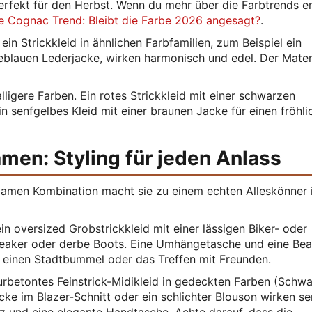
erfekt für den Herbst. Wenn du mehr über die Farbtrends e
e Cognac Trend: Bleibt die Farbe 2026 angesagt?
.
in Strickkleid in ähnlichen Farbfamilien, zum Beispiel ein
neblauen Lederjacke, wirken harmonisch und edel. Der Mater
ligere Farben. Ein rotes Strickkleid mit einer schwarzen
n senfgelbes Kleid mit einer braunen Jacke für einen fröhli
amen: Styling für jeden Anlass
d Damen Kombination macht sie zu einem echten Alleskönner 
n oversized Grobstrickkleid mit einer lässigen Biker- oder
aker oder derbe Boots. Eine Umhängetasche und eine Bea
 einen Stadtbummel oder das Treffen mit Freunden.
urbetontes Feinstrick-Midikleid in gedeckten Farben (Schwa
acke im Blazer-Schnitt oder ein schlichter Blouson wirken se