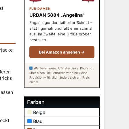
d
st
FÜR DAMEN
URBAN 5884 „Angelina"
Enganliegender, taillierter Schnitt –
sitzt figurnah und fällt eher schmal
aus. Im Zweifel eine Größe größer
bestellen.
rjacke
Bei Amazon ansehen →
Werbehinweis:
Affiliate-Links. Kaufst du
leren
über einen Link, erhalten wir eine kleine
tricks
Provision – für dich ändert sich am Preis
nichts.
passen
r
Farben
Beige
reckt
Blau