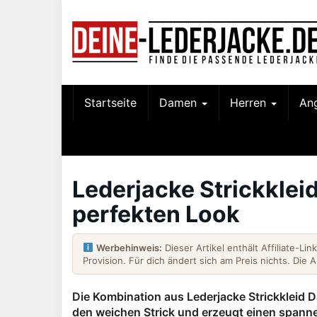
Skip
to
main
content
Startseite
Damen
Herren
An
Lederjacke Strickklei
perfekten Look
Werbehinweis:
Dieser Artikel enthält Affiliate-Li
Provision. Für dich ändert sich am Preis nichts. Die 
Die Kombination aus Lederjacke Strickkleid Dam
den weichen Strick und erzeugt einen spann