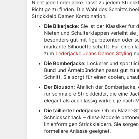
Nicht jede Lederjacke passt zu jedem Strickkl
Richtige zu finden. Die Wahl des Schnitts be
Strickkleid Damen Kombination.
Die Bikerjacke:
Sie ist der Klassiker für
Nieten und Schulterklappen verleiht sie 
besonders gut mit figurbetonten oder s
markante Silhouette schafft. Für einen l
zum
Lederjacke Jeans Damen Styling
nu
Die Bomberjacke:
Lockerer und sportlich
Bund und Ärmelbündchen passt gut zu en
Schnitt. Sie sorgt für einen coolen, unau
Der Blouson:
Ähnlich der Bomberjacke, o
für schmalere Strickkleider, die eine Ja
elegant als auch lässig wirken, je nach M
Die taillierte Lederjacke:
Ob im Blazer-Sti
Schnickschnack – diese Modelle betonen
linienförmigen Strickkleidern. Sie sorgen
formellere Anlässe geeignet.