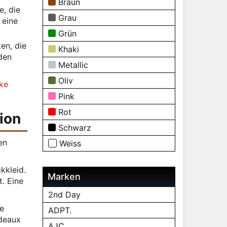
Braun
e, die
Grau
 eine
Grün
en, die
Khaki
den
Metallic
Oliv
ke
Pink
Rot
ion
Schwarz
en
Weiss
kkleid.
Marken
. Eine
2nd Day
e
ADPT.
rdeaux
AJC