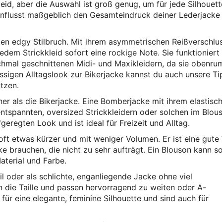
eid, aber die Auswahl ist groß genug, um für jede Silhouet
einflusst maßgeblich den Gesamteindruck deiner Lederjacke
 den edgy Stilbruch. Mit ihrem asymmetrischen Reißverschlu
jedem Strickkleid sofort eine rockige Note. Sie funktioniert
chmal geschnittenen Midi- und Maxikleidern, da sie obenru
ässigen Alltagslook zur Bikerjacke kannst du auch unsere T
tzen.
er als die Bikerjacke. Eine Bomberjacke mit ihrem elastisc
tspannten, oversized Strickkleidern oder solchen im Blou
fgeregten Look und ist ideal für Freizeit und Alltag.
ft etwas kürzer und mit weniger Volumen. Er ist eine gute
cke brauchen, die nicht zu sehr aufträgt. Ein Blouson kann 
aterial und Farbe.
l oder als schlichte, enganliegende Jacke ohne viel
 die Taille und passen hervorragend zu weiten oder A-
 für eine elegante, feminine Silhouette und sind auch für