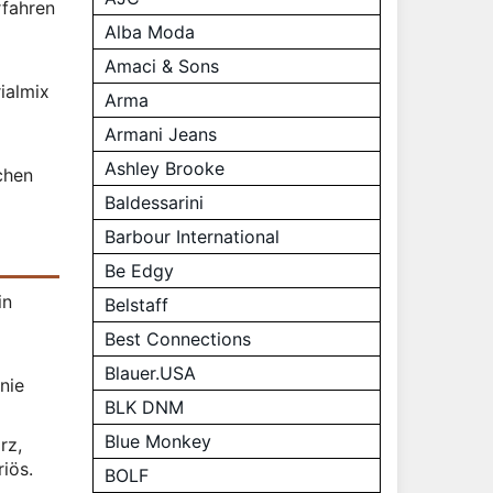
rfahren
Alba Moda
Amaci & Sons
ialmix
Arma
Armani Jeans
Ashley Brooke
chen
Baldessarini
Barbour International
Be Edgy
in
Belstaff
Best Connections
Blauer.USA
nie
BLK DNM
Blue Monkey
rz,
riös.
BOLF