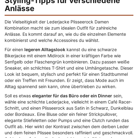
Styling-Tipps für verschiedene
Anlässe
Die Vielseitigkeit der Lederjacke Plisseerock Damen
Kombination macht sie zum idealen Outfit für zahlreiche
Anlässe. Es kommt darauf an, wie du die einzelnen Elemente
kombinierst und welche Accessoires du wählst.
Für einen
legeren Alltagslook
kannst du eine schwarze
Bikerjacke mit einem Midirock in einer kräftigen Farbe wie
Senfgelb oder Flaschengrün kombinieren. Dazu passen weiße
Sneaker, ein schlichtes T-Shirt und eine Umhängetasche. Dieser
Look ist bequem, stylisch und perfekt für einen Stadtbummel
oder ein Treffen mit Freunden. Er zeigt, dass Mode auch im
Alltag spannend sein kann, ohne übertrieben zu wirken.
Soll es etwas
eleganter für das Büro oder ein Dinner
sein,
wähle eine schlichte Lederjacke, vielleicht in einem Café Racer-
Schnitt, und einen Plisseerock aus Satin in Schwarz, Dunkelblau
oder Bordeaux. Eine Bluse oder ein feiner Strickpullover,
elegante Stiefeletten oder Pumps und eine Clutch runden das
Outfit ab. Hier wirkt der Kontrast zwischen dem derben Leder
und dem feinen Plissee besonders raffiniert und geschmackvoll.