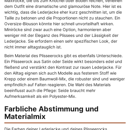
Maxiröcke, die bis zum Knöchel oder Boden reichen, verleihen
dem Outfit eine dramatische und glamouröse Note. Hier ist es
wichtig, dass die Lederjacke eher kurz geschnitten ist, um die
Taille zu betonen und die Proportionen nicht zu stauchen. Ein
Oversize-Blouson könnte hier schnell unvorteilhaft wirken.
Miniröcke sind zwar auch eine Option, harmonieren aber
weniger mit der Eleganz des Plissees und der Lässigkeit der
Lederjacke. Sie erfordern einen sehr spezifischen Look, der
nicht immer alltagstauglich ist.
Beim Material des Plisseerocks gibt es ebenfalls Unterschiede.
Ein Plisseerock aus Satin oder Seide wirkt besonders edel und
fließend und verstärkt den Kontrast zur rauen Lederjacke. Für
den Alltag eignen sich auch Modelle aus festerem Stoff wie
Krepp oder einem Baumwoll-Mix, die robuster sind und weniger
empfindlich auf Falten reagieren. Die Wahl des Materials
beeinflusst auch die Pflege: Seide braucht mehr
Aufmerksamkeit als ein Polyester-Mix.
Farbliche Abstimmung und
Materialmix
Die Farben deiner Lederjacke und deines Plisseerocks