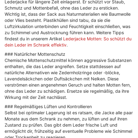
Lederjacke für längere Zeit einlagerst. Er schützt vor Staub,
Schmutz und Mottenbefall, ohne das Leder zu ersticken.
Wichtig ist, dass der Sack aus Naturmaterialien wie Baumwolle
oder Vlies besteht. Plastikhüllen sind tabu, da sie die
Luftzirkulation unterbinden und Feuchtigkeit einschließen, was
zu Schimmel und Austrocknung führen kann. Weitere Tipps
findest du in unserem Artikel
Lederjacke Motten: So schützt du
dein Leder im Schrank effektiv
.
### Natürlicher Mottenschutz
Chemische Mottenschutzmittel können aggressive Substanzen
enthalten, die das Leder angreifen. Setze stattdessen auf
natürliche Alternativen wie Zedernholzringe oder -blöcke,
Lavendelsäckchen oder Duftsäckchen mit Nelken. Diese
verströmen einen angenehmen Geruch und halten Motten fern,
ohne das Leder zu schädigen. Ersetze sie regelmäßig, da ihre
Wirkung mit der Zeit nachlässt.
### Regelmäßiges Lüften und Kontrollieren
Selbst bei optimaler Lagerung ist es ratsam, die Jacke alle paar
Monate aus dem Schrank zu nehmen, zu lüften und auf ihren
Zustand zu prüfen. Das gibt dem Leder frische Luft und
ermöglicht dir, frühzeitig auf eventuelle Probleme wie Schimmel
oder Trockenheit zu reagieren.