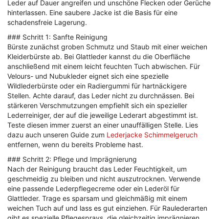
Leder auf Dauer angreifen und unschöne Flecken oder Gerüche
hinterlassen. Eine saubere Jacke ist die Basis für eine
schadensfreie Lagerung.
### Schritt 1: Sanfte Reinigung
Bürste zunächst groben Schmutz und Staub mit einer weichen
Kleiderbürste ab. Bei Glattleder kannst du die Oberfläche
anschließend mit einem leicht feuchten Tuch abwischen. Für
Velours- und Nubukleder eignet sich eine spezielle
Wildlederbürste oder ein Radiergummi für hartnäckigere
Stellen. Achte darauf, das Leder nicht zu durchnässen. Bei
stärkeren Verschmutzungen empfiehlt sich ein spezieller
Lederreiniger, der auf die jeweilige Lederart abgestimmt ist.
Teste diesen immer zuerst an einer unauffälligen Stelle. Lies
dazu auch unseren Guide zum
Lederjacke Schimmelgeruch
entfernen, wenn du bereits Probleme hast.
### Schritt 2: Pflege und Imprägnierung
Nach der Reinigung braucht das Leder Feuchtigkeit, um
geschmeidig zu bleiben und nicht auszutrocknen. Verwende
eine passende Lederpflegecreme oder ein Lederöl für
Glattleder. Trage es sparsam und gleichmäßig mit einem
weichen Tuch auf und lass es gut einziehen. Für Raulederarten
gibt es spezielle Pflegesprays, die gleichzeitig imprägnieren.