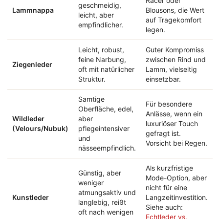
Racer oder
geschmeidig,
Lammnappa
Blousons, die Wert
leicht, aber
auf Tragekomfort
empfindlicher.
legen.
Leicht, robust,
Guter Kompromiss
feine Narbung,
zwischen Rind und
Ziegenleder
oft mit natürlicher
Lamm, vielseitig
Struktur.
einsetzbar.
Samtige
Für besondere
Oberfläche, edel,
Anlässe, wenn ein
Wildleder
aber
luxuriöser Touch
(Velours/Nubuk)
pflegeintensiver
gefragt ist.
und
Vorsicht bei Regen.
nässeempfindlich.
Als kurzfristige
Günstig, aber
Mode-Option, aber
weniger
nicht für eine
atmungsaktiv und
Kunstleder
Langzeitinvestition.
langlebig, reißt
Siehe auch:
oft nach wenigen
Echtleder vs.