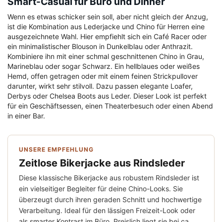
Smart-Casual für Büro und Dinner
Wenn es etwas schicker sein soll, aber nicht gleich der Anzug,
ist die Kombination aus Lederjacke und Chino für Herren eine
ausgezeichnete Wahl. Hier empfiehlt sich ein Café Racer oder
ein minimalistischer Blouson in Dunkelblau oder Anthrazit.
Kombiniere ihn mit einer schmal geschnittenen Chino in Grau,
Marineblau oder sogar Schwarz. Ein hellblaues oder weißes
Hemd, offen getragen oder mit einem feinen Strickpullover
darunter, wirkt sehr stilvoll. Dazu passen elegante Loafer,
Derbys oder Chelsea Boots aus Leder. Dieser Look ist perfekt
für ein Geschäftsessen, einen Theaterbesuch oder einen Abend
in einer Bar.
UNSERE EMPFEHLUNG
Zeitlose Bikerjacke aus Rindsleder
Diese klassische Bikerjacke aus robustem Rindsleder ist
ein vielseitiger Begleiter für deine Chino-Looks. Sie
überzeugt durch ihren geraden Schnitt und hochwertige
Verarbeitung. Ideal für den lässigen Freizeit-Look oder
als smarter Kontrast im Büro. Preislich liegt sie bei ca.