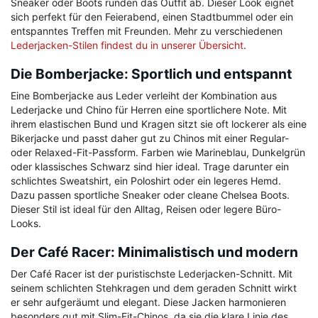
Sneaker oder Boots runden das Outfit ab. Dieser Look eignet
sich perfekt für den Feierabend, einen Stadtbummel oder ein
entspanntes Treffen mit Freunden. Mehr zu verschiedenen
Lederjacken-Stilen findest du in unserer Übersicht
.
Die Bomberjacke: Sportlich und entspannt
Eine Bomberjacke aus Leder verleiht der Kombination aus
Lederjacke und Chino für Herren eine sportlichere Note. Mit
ihrem elastischen Bund und Kragen sitzt sie oft lockerer als eine
Bikerjacke und passt daher gut zu Chinos mit einer Regular-
oder Relaxed-Fit-Passform. Farben wie Marineblau, Dunkelgrün
oder klassisches Schwarz sind hier ideal. Trage darunter ein
schlichtes Sweatshirt, ein Poloshirt oder ein legeres Hemd.
Dazu passen sportliche Sneaker oder cleane Chelsea Boots.
Dieser Stil ist ideal für den Alltag, Reisen oder legere Büro-
Looks.
Der Café Racer: Minimalistisch und modern
Der Café Racer ist der puristischste Lederjacken-Schnitt. Mit
seinem schlichten Stehkragen und dem geraden Schnitt wirkt
er sehr aufgeräumt und elegant. Diese Jacken harmonieren
besonders gut mit Slim-Fit-Chinos, da sie die klare Linie des