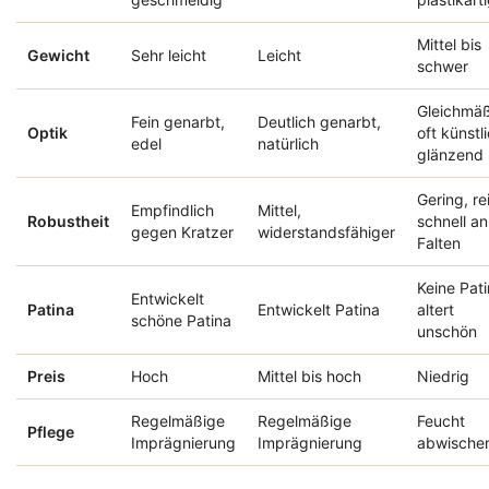
Mittel bis
Gewicht
Sehr leicht
Leicht
schwer
Gleichmäß
Fein genarbt,
Deutlich genarbt,
Optik
oft künstl
edel
natürlich
glänzend
Gering, re
Empfindlich
Mittel,
Robustheit
schnell an
gegen Kratzer
widerstandsfähiger
Falten
Keine Pati
Entwickelt
Patina
Entwickelt Patina
altert
schöne Patina
unschön
Preis
Hoch
Mittel bis hoch
Niedrig
Regelmäßige
Regelmäßige
Feucht
Pflege
Imprägnierung
Imprägnierung
abwische