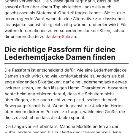
Schnitt verwendet. Die Vielseitigkeit liegt darin, dass du sie
sowohl offen über einem Top als leichte Jacke als auch
geschlossen als Statement-Oberteil tragen kannst. Sie ist eine
hervorragende Wahl, wenn du eine Alternative zur klassischen
Jeansjacke suchst, die gleichzeitig wärmer und edler wirkt. Für
weitere Informationen zu verschiedenen Jacken-Stilen, schau
dir unseren Guide zu
Jacken-Stile
an.
Die richtige Passform für deine
Lederhemdjacke Damen finden
Die Passform ist entscheidend dafür, wie eine Lederhemdjacke
Damen an dir wirkt und wie komfortabel sie ist. Anders als bei
eng anliegenden Bikerjacken, darf eine Lederhemdjacke etwas
lockerer sitzen, um den lässigen Hemd-Charakter zu bewahren.
Achte beim Anprobieren darauf, dass die Schultern nicht
überhängen, aber auch nicht zu eng sind, sodass du noch
Bewegungsfreiheit hast. Wenn du planst, die Jacke im Herbst
über einem dickeren Pullover zu tragen, wähle eine Größe, die
dies zulässt, ohne dass die Jacke spannt.
Die Länge variiert ebenfalls: Manche Modelle enden an der
Hüfte, andere reichen bis zur Mitte des Oberschenkels. Eine