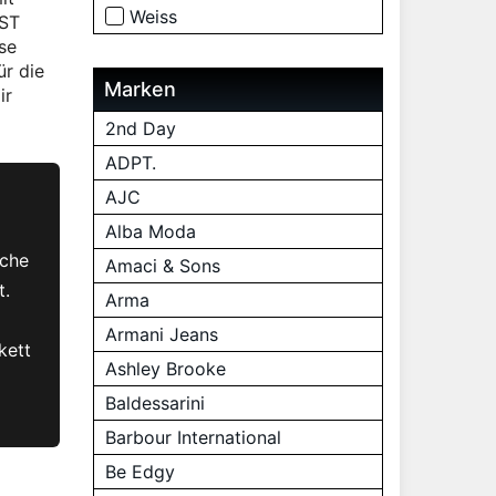
Weiss
EST
se
ür die
Marken
ir
2nd Day
ADPT.
AJC
Alba Moda
iche
Amaci & Sons
t.
Arma
Armani Jeans
kett
Ashley Brooke
Baldessarini
Barbour International
Be Edgy