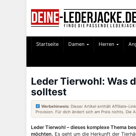
Skip
to
main
content
Startseite
Damen
Herren
An
Leder Tierwohl: Was d
solltest
Werbehinweis:
Dieser Artikel enthält Affiliate-Li
Provision. Für dich ändert sich am Preis nichts. Die 
Leder Tierwohl – dieses komplexe Thema be
möchten.
Es geht um die Herkunft der Tierhä