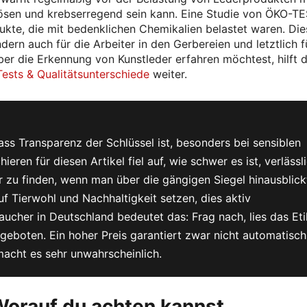
lösen und krebserregend sein kann. Eine Studie von ÖKO-T
kte, die mit bedenklichen Chemikalien belastet waren. Die
ern auch für die Arbeiter in den Gerbereien und letztlich f
r die Erkennung von Kunstleder erfahren möchtest, hilft d
ests & Qualitätsunterschiede
weiter.
ass Transparenz der Schlüssel ist, besonders bei sensiblen
ren für diesen Artikel fiel auf, wie schwer es ist, verlässl
 zu finden, wenn man über die gängigen Siegel hinausblick
uf Tierwohl und Nachhaltigkeit setzen, dies aktiv
ucher in Deutschland bedeutet das: Frag nach, lies das Eti
ngeboten. Ein hoher Preis garantiert zwar nicht automatisch
macht es sehr unwahrscheinlich.
Worauf du achten kannst