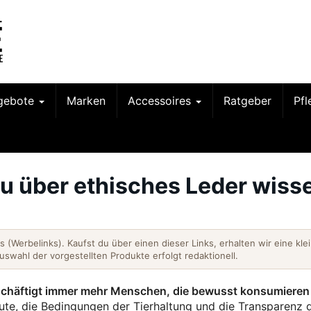
gebote
Marken
Accessoires
Ratgeber
Pf
u über ethisches Leder wiss
nks (Werbelinks). Kaufst du über einen dieser Links, erhalten wir eine kle
Auswahl der vorgestellten Produkte erfolgt redaktionell.
schäftigt immer mehr Menschen, die bewusst konsumieren
ute, die Bedingungen der Tierhaltung und die Transparenz 