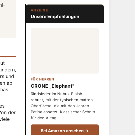
hl-
ANZEIGE
Unsere Empfehlungen
aut
indern,
rs und
FÜR HERREN
en ab.
CRONE „Elephant"
emas
Rindsleder im Nubuk-Finish –
robust, mit der typischen matten
es
Oberfläche, die mit den Jahren
Von der
Patina ansetzt. Klassischer Schnitt
für den Alltag.
viele
Bei Amazon ansehen →