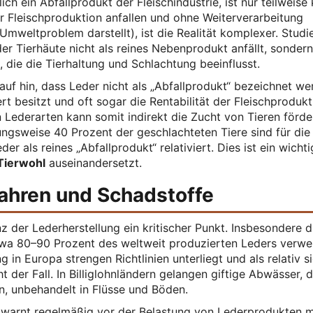
ch ein Abfallprodukt der Fleischindustrie, ist nur teilweise
er Fleischproduktion anfallen und ohne Weiterverarbeitung
weltproblem darstellt), ist die Realität komplexer. Studi
 der Tierhäute nicht als reines Nebenprodukt anfällt, sondern
 die die Tierhaltung und Schlachtung beeinflusst.
auf hin, dass Leder nicht als „Abfallprodukt“ bezeichnet w
rt besitzt und oft sogar die Rentabilität der Fleischprodukt
Lederarten kann somit indirekt die Zucht von Tieren förde
ngsweise 40 Prozent der geschlachteten Tiere sind für die
r als reines „Abfallprodukt“ relativiert. Dies ist ein wichti
Tierwohl
auseinandersetzt.
ahren und Schadstoffe
 der Lederherstellung ein kritischer Punkt. Insbesondere d
etwa 80–90 Prozent des weltweit produzierten Leders verw
 in Europa strengen Richtlinien unterliegt und als relativ s
cht der Fall. In Billiglohnländern gelangen giftige Abwässer, d
, unbehandelt in Flüsse und Böden.
) warnt regelmäßig vor der Belastung von Lederprodukten m