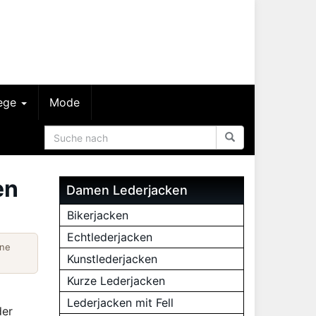
lege
Mode
en
Damen Lederjacken
Bikerjacken
Echtlederjacken
ine
Kunstlederjacken
Kurze Lederjacken
Lederjacken mit Fell
der