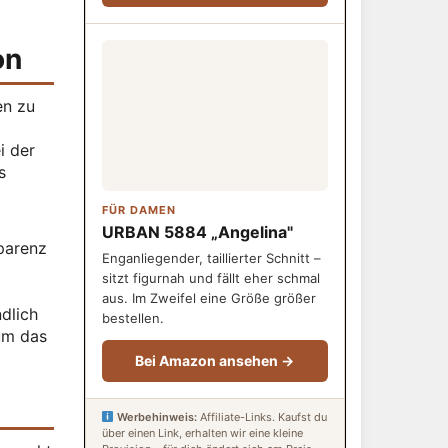
on
en zu
i der
s
FÜR DAMEN
URBAN 5884 „Angelina"
sparenz
Enganliegender, taillierter Schnitt –
sitzt figurnah und fällt eher schmal
aus. Im Zweifel eine Größe größer
dlich
bestellen.
um das
Bei Amazon ansehen →
Werbehinweis:
Affiliate-Links. Kaufst du
über einen Link, erhalten wir eine kleine