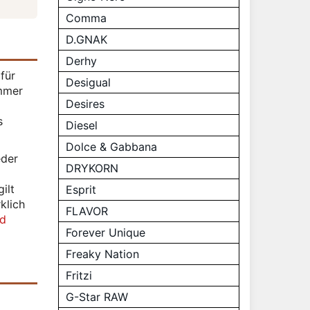
Comma
D.GNAK
Derhy
für
Desigual
immer
Desires
s
Diesel
Dolce & Gabbana
eder
DRYKORN
ilt
Esprit
klich
FLAVOR
nd
Forever Unique
Freaky Nation
Fritzi
G-Star RAW