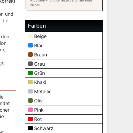
 korrekt
Provision – für dich ändert sich am Preis
nichts.
en und
 die
Farben
Beige
erden
ion
Blau
rn,
Braun
ger
Grau
Grün
Khaki
Metallic
ie
Oliv
endet
icher
Pink
ie
Rot
Schwarz
it