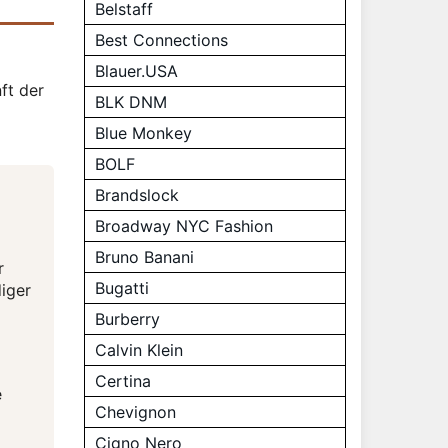
Belstaff
Best Connections
Blauer.USA
ft der
BLK DNM
Blue Monkey
BOLF
Brandslock
Broadway NYC Fashion
Bruno Banani
r
Bugatti
iger
Burberry
Calvin Klein
Certina
e
Chevignon
Cigno Nero