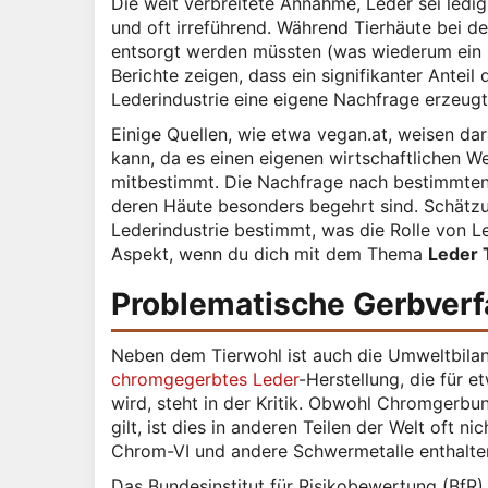
Die weit verbreitete Annahme, Leder sei ledigli
und oft irreführend. Während Tierhäute bei d
entsorgt werden müssten (was wiederum ein Um
Berichte zeigen, dass ein signifikanter Anteil
Lederindustrie eine eigene Nachfrage erzeugt,
Einige Quellen, wie etwa vegan.at, weisen dar
kann, da es einen eigenen wirtschaftlichen We
mitbestimmt. Die Nachfrage nach bestimmten 
deren Häute besonders begehrt sind. Schätzu
Lederindustrie bestimmt, was die Rolle von Lede
Aspekt, wenn du dich mit dem Thema
Leder 
Problematische Gerbverf
Neben dem Tierwohl ist auch die Umweltbilanz
chromgegerbtes Leder
-Herstellung, die für 
wird, steht in der Kritik. Obwohl Chromgerbung
gilt, ist dies in anderen Teilen der Welt oft ni
Chrom-VI und andere Schwermetalle enthalten
Das Bundesinstitut für Risikobewertung (BfR