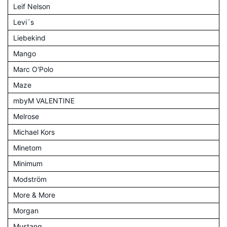
Leif Nelson
Levi´s
Liebekind
Mango
Marc O'Polo
Maze
mbyM VALENTINE
Melrose
Michael Kors
Minetom
Minimum
Modström
More & More
Morgan
Mustang