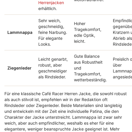
Herrenjacken
erhältlich.
Sehr weich,
Empfindli
Hoher
geschmeidig,
gegenübe
Tragekomfort,
Lammnappa
feine Narbung.
Kratzern 
edle Optik,
Für elegante
Abrieb als
leicht.
Looks.
Rindslede
Gute Balance
Leicht genarbt,
Preislich o
aus Robustheit
robust, aber
über
Ziegenleder
und
geschmeidiger
Lammnap
Tragekomfort,
als Rindsleder.
angesiede
wetterbeständig.
Für eine klassische Café Racer Herren Jacke, die sowohl robust
als auch stilvoll ist, empfehlen wir in der Redaktion oft
Rindsleder oder Ziegenleder. Beide Materialien sind langlebig
und entwickeln mit der Zeit eine individuelle Patina, die den
Charakter der Jacke unterstreicht. Lammnappa ist zwar sehr
weich, aber auch empfindlicher, weshalb es eher für eine
elegantere, weniger beanspruchte Jacke geeignet ist. Mehr