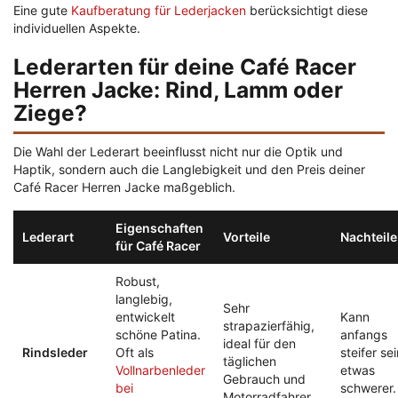
Eine gute
Kaufberatung für Lederjacken
berücksichtigt diese
individuellen Aspekte.
Lederarten für deine Café Racer
Herren Jacke: Rind, Lamm oder
Ziege?
Die Wahl der Lederart beeinflusst nicht nur die Optik und
Haptik, sondern auch die Langlebigkeit und den Preis deiner
Café Racer Herren Jacke maßgeblich.
Eigenschaften
Lederart
Vorteile
Nachteile
für Café Racer
Robust,
langlebig,
Sehr
entwickelt
Kann
strapazierfähig,
schöne Patina.
anfangs
ideal für den
Rindsleder
Oft als
steifer sei
täglichen
Vollnarbenleder
etwas
Gebrauch und
bei
schwerer.
Motorradfahrer.