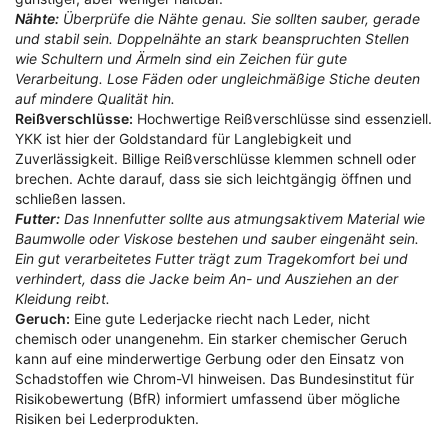
Nähte:
Überprüfe die Nähte genau. Sie sollten sauber, gerade
und stabil sein. Doppelnähte an stark beanspruchten Stellen
wie Schultern und Ärmeln sind ein Zeichen für gute
Verarbeitung. Lose Fäden oder ungleichmäßige Stiche deuten
auf mindere Qualität hin.
Reißverschlüsse:
Hochwertige Reißverschlüsse sind essenziell.
YKK ist hier der Goldstandard für Langlebigkeit und
Zuverlässigkeit. Billige Reißverschlüsse klemmen schnell oder
brechen. Achte darauf, dass sie sich leichtgängig öffnen und
schließen lassen.
Futter:
Das Innenfutter sollte aus atmungsaktivem Material wie
Baumwolle oder Viskose bestehen und sauber eingenäht sein.
Ein gut verarbeitetes Futter trägt zum Tragekomfort bei und
verhindert, dass die Jacke beim An- und Ausziehen an der
Kleidung reibt.
Geruch:
Eine gute Lederjacke riecht nach Leder, nicht
chemisch oder unangenehm. Ein starker chemischer Geruch
kann auf eine minderwertige Gerbung oder den Einsatz von
Schadstoffen wie Chrom-VI hinweisen. Das Bundesinstitut für
Risikobewertung (BfR) informiert umfassend über mögliche
Risiken bei Lederprodukten.