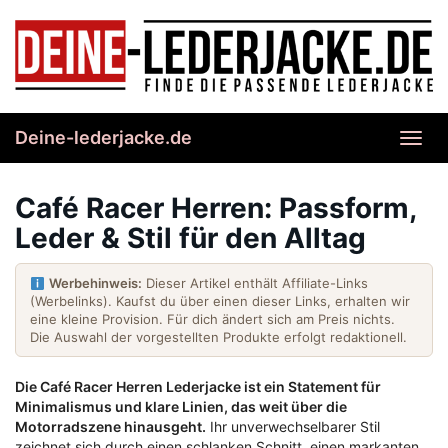
Skip
to
main
content
Deine-lederjacke.de
Toggl
navig
Café Racer Herren: Passform,
Leder & Stil für den Alltag
Werbehinweis:
Dieser Artikel enthält Affiliate-Links
(Werbelinks). Kaufst du über einen dieser Links, erhalten wir
eine kleine Provision. Für dich ändert sich am Preis nichts.
Die Auswahl der vorgestellten Produkte erfolgt redaktionell.
Die Café Racer Herren Lederjacke ist ein Statement für
Minimalismus und klare Linien, das weit über die
Motorradszene hinausgeht.
Ihr unverwechselbarer Stil
zeichnet sich durch einen schlanken Schnitt, einen markanten