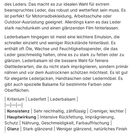
des Leders. Das macht es zur idealen Wahl für extrem
beanspruchtes Leder, das robust und wetterfest sein muss. Es
ist perfekt für Motorradbekleidung, Arbeitsschuhe oder
Outdoor-Ausrüstung geeignet. Allerdings kann es das Leder
stark nachdunkeln und einen glänzenden Film hinterlassen.
Lederbalsam hingegen ist meist eine leichtere Emulsion, die
schneller einzieht und weniger Rückstände hinterlässt. Es
enthält oft Öle, Wachse und Feuchtigkeitsspender, die das
Leder geschmeidig halten, ohne es zu stark zu fetten oder zu
glänzen. Lederbalsam ist die bessere Wahl für feinere
Glattlederarten, die du nicht stark imprägnieren, sondern primär
nähren und vor dem Austrocknen schützen möchtest. Es ist gut
für elegante Lederjacken, Handtaschen oder Ledermöbel. Es
gibt auch spezielle Balsame für bestimmte Farben oder
Oberflächen.
| Kriterium | Lederfett | Lederbalsam |
|—|—|—|
|
Konsistenz
| Sehr reichhaltig, zähflüssig | Cremiger, leichter |
|
Hauptwirkung
| Intensive Rückfettung, Imprägnierung,
Schutz | Nährung, Geschmeidigkeit, Farbauffrischung |
|
Glanz
| Stark glänzend | Weniger glänzend, natürliches Finish