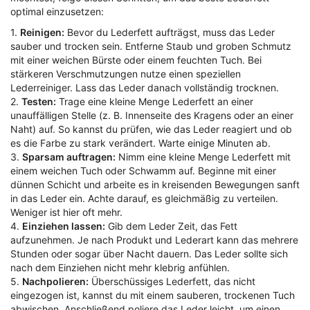
optimal einzusetzen:
1.
Reinigen:
Bevor du Lederfett aufträgst, muss das Leder
sauber und trocken sein. Entferne Staub und groben Schmutz
mit einer weichen Bürste oder einem feuchten Tuch. Bei
stärkeren Verschmutzungen nutze einen speziellen
Lederreiniger. Lass das Leder danach vollständig trocknen.
2.
Testen:
Trage eine kleine Menge Lederfett an einer
unauffälligen Stelle (z. B. Innenseite des Kragens oder an einer
Naht) auf. So kannst du prüfen, wie das Leder reagiert und ob
es die Farbe zu stark verändert. Warte einige Minuten ab.
3.
Sparsam auftragen:
Nimm eine kleine Menge Lederfett mit
einem weichen Tuch oder Schwamm auf. Beginne mit einer
dünnen Schicht und arbeite es in kreisenden Bewegungen sanft
in das Leder ein. Achte darauf, es gleichmäßig zu verteilen.
Weniger ist hier oft mehr.
4.
Einziehen lassen:
Gib dem Leder Zeit, das Fett
aufzunehmen. Je nach Produkt und Lederart kann das mehrere
Stunden oder sogar über Nacht dauern. Das Leder sollte sich
nach dem Einziehen nicht mehr klebrig anfühlen.
5.
Nachpolieren:
Überschüssiges Lederfett, das nicht
eingezogen ist, kannst du mit einem sauberen, trockenen Tuch
abwischen. Anschließend poliere das Leder leicht, um einen