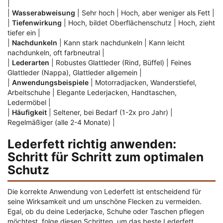
|
|
Wasserabweisung
| Sehr hoch | Hoch, aber weniger als Fett |
|
Tiefenwirkung
| Hoch, bildet Oberflächenschutz | Hoch, zieht
tiefer ein |
|
Nachdunkeln
| Kann stark nachdunkeln | Kann leicht
nachdunkeln, oft farbneutral |
|
Lederarten
| Robustes Glattleder (Rind, Büffel) | Feines
Glattleder (Nappa), Glattleder allgemein |
|
Anwendungsbeispiele
| Motorradjacken, Wanderstiefel,
Arbeitschuhe | Elegante Lederjacken, Handtaschen,
Ledermöbel |
|
Häufigkeit
| Seltener, bei Bedarf (1-2x pro Jahr) |
Regelmäßiger (alle 2-4 Monate) |
Lederfett richtig anwenden:
Schritt für Schritt zum optimalen
Schutz
Die korrekte Anwendung von Lederfett ist entscheidend für
seine Wirksamkeit und um unschöne Flecken zu vermeiden.
Egal, ob du deine Lederjacke, Schuhe oder Taschen pflegen
möchtest, folge diesen Schritten, um das beste Lederfett