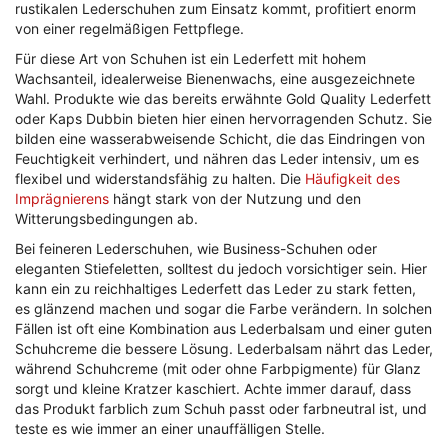
rustikalen Lederschuhen zum Einsatz kommt, profitiert enorm
von einer regelmäßigen Fettpflege.
Für diese Art von Schuhen ist ein Lederfett mit hohem
Wachsanteil, idealerweise Bienenwachs, eine ausgezeichnete
Wahl. Produkte wie das bereits erwähnte Gold Quality Lederfett
oder Kaps Dubbin bieten hier einen hervorragenden Schutz. Sie
bilden eine wasserabweisende Schicht, die das Eindringen von
Feuchtigkeit verhindert, und nähren das Leder intensiv, um es
flexibel und widerstandsfähig zu halten. Die
Häufigkeit des
Imprägnierens
hängt stark von der Nutzung und den
Witterungsbedingungen ab.
Bei feineren Lederschuhen, wie Business-Schuhen oder
eleganten Stiefeletten, solltest du jedoch vorsichtiger sein. Hier
kann ein zu reichhaltiges Lederfett das Leder zu stark fetten,
es glänzend machen und sogar die Farbe verändern. In solchen
Fällen ist oft eine Kombination aus Lederbalsam und einer guten
Schuhcreme die bessere Lösung. Lederbalsam nährt das Leder,
während Schuhcreme (mit oder ohne Farbpigmente) für Glanz
sorgt und kleine Kratzer kaschiert. Achte immer darauf, dass
das Produkt farblich zum Schuh passt oder farbneutral ist, und
teste es wie immer an einer unauffälligen Stelle.