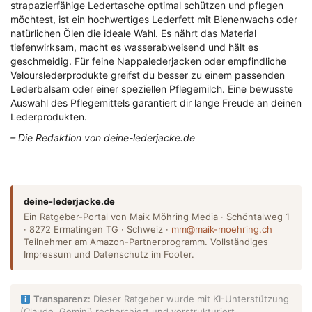
strapazierfähige Ledertasche optimal schützen und pflegen
möchtest, ist ein hochwertiges Lederfett mit Bienenwachs oder
natürlichen Ölen die ideale Wahl. Es nährt das Material
tiefenwirksam, macht es wasserabweisend und hält es
geschmeidig. Für feine Nappalederjacken oder empfindliche
Velourslederprodukte greifst du besser zu einem passenden
Lederbalsam oder einer speziellen Pflegemilch. Eine bewusste
Auswahl des Pflegemittels garantiert dir lange Freude an deinen
Lederprodukten.
– Die Redaktion von deine-lederjacke.de
deine-lederjacke.de
Ein Ratgeber-Portal von Maik Möhring Media · Schöntalweg 1
· 8272 Ermatingen TG · Schweiz ·
mm@maik-moehring.ch
Teilnehmer am Amazon-Partnerprogramm. Vollständiges
Impressum und Datenschutz im Footer.
Transparenz:
Dieser Ratgeber wurde mit KI-Unterstützung
(Claude, Gemini) recherchiert und vorstrukturiert,