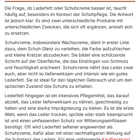
Die Frage, ob Lederfett oder Schuhcreme besser ist, taucht
häufig auf, besonders im Kontext der Schuhpflege. Die Antwort
ist jedoch klar: Es sind zwei unterschiedliche Produkte mit
unterschiedlichen Zwecken, die sich oft ergänzen, anstatt sich
zu ersetzen.
Schuhcreme, insbesondere Wachscreme, dient in erster Linie
dazu, dem Schuh Glanz zu verleihen, die Farbe aufzufrischen
und kleine Kratzer abzudecken. Sie bildet eine schützende
Schicht auf der Oberfläche, die das Eindringen von Schmutz
und Feuchtigkeit erschwert. Schuhcreme nährt das Leder zwar
auch, aber nicht so tiefenwirksam und intensiv wie ein gutes
Lederfett. Sie ist ideal für den täglichen Gebrauch und um den
optischen Zustand des Schuhs zu erhalten.
Lederfett hingegen ist ein intensives Pflegemittel, das darauf
abzielt, das Leder tiefenwirksam zu nähren, geschmeidig zu
halten und eine starke Imprägnierung zu bieten. Es ist die erste
Wahl, wenn das Leder trocken, spröde oder stark beansprucht
ist und einen umfassenden Schutz vor Witterungseinflüssen
benötigt. Oft wird Lederfett seltener angewendet als
Schuhcreme, dafür aber mit einer nachhaltigeren Wirkung auf
die Substanz des Leders. Für eine umfassende
Kaufberatung