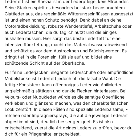
Lederfett ist ein Spezialist in der Lederpflege, kein Allrounder.
Seine Stärken spielt es besonders bei stark beanspruchtem
Glattleder aus, das regelmäßig Witterungseinflüssen ausgesetzt
ist und einen hohen Schutz benötigt. Denk dabei an deine
Motorradbekleidung, robuste Wanderstiefel, Arbeitschuhe oder
auch Ledertaschen, die du täglich nutzt und die einiges
aushalten müssen. Hier sorgt das beste Lederfett für eine
intensive Rückfettung, macht das Material wasserabweisend
und schützt es vor dem Austrocknen und Brüchigwerden. Es
dringt tief in die Poren ein, füllt sie auf und bildet eine
schützende Schicht auf der Oberfläche.
Für feine Lederjacken, elegante Lederschuhe oder empfindliche
Möbelstücke ist Lederfett jedoch oft die falsche Wahl. Die
fettige Konsistenz kann offenporiges Leder wie Anilinleder
ungleichmäßig sättigen und dunkle Flecken hinterlassen. Bei
Velours- oder Nubukleder würde es die samtige Oberfläche
verkleben und glänzend machen, was den charakteristischen
Look zerstört. In diesen Fällen sind spezielle Lederbalsame, -
milchen oder Imprägniersprays, die auf die jeweilige Lederart
abgestimmt sind, deutlich besser geeignet. Es ist also
entscheidend, zuerst die Art deines Leders zu prüfen, bevor du
dich für ein Pflegemittel entscheidest.