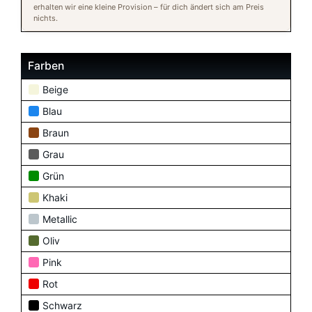
erhalten wir eine kleine Provision – für dich ändert sich am Preis
nichts.
Farben
Beige
Blau
Braun
Grau
Grün
Khaki
Metallic
Oliv
Pink
Rot
Schwarz