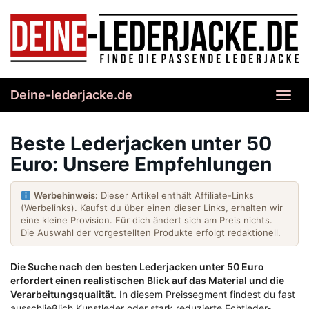
Skip
to
main
content
Deine-lederjacke.de
Toggl
navig
Beste Lederjacken unter 50
Euro: Unsere Empfehlungen
Werbehinweis:
Dieser Artikel enthält Affiliate-Links
(Werbelinks). Kaufst du über einen dieser Links, erhalten wir
eine kleine Provision. Für dich ändert sich am Preis nichts.
Die Auswahl der vorgestellten Produkte erfolgt redaktionell.
Die Suche nach den besten Lederjacken unter 50 Euro
erfordert einen realistischen Blick auf das Material und die
Verarbeitungsqualität.
In diesem Preissegment findest du fast
ausschließlich Kunstleder oder stark reduzierte Echtleder-