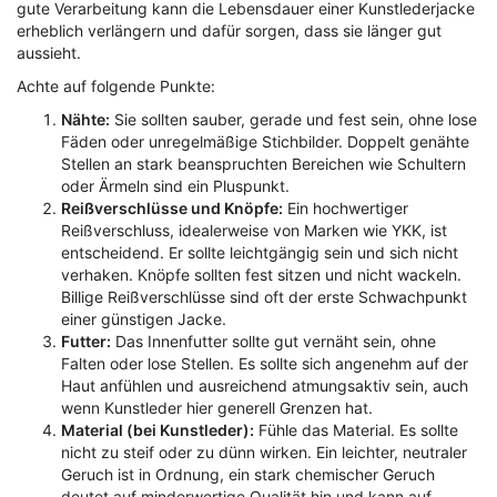
gute Verarbeitung kann die Lebensdauer einer Kunstlederjacke
erheblich verlängern und dafür sorgen, dass sie länger gut
aussieht.
Achte auf folgende Punkte:
Nähte:
Sie sollten sauber, gerade und fest sein, ohne lose
Fäden oder unregelmäßige Stichbilder. Doppelt genähte
Stellen an stark beanspruchten Bereichen wie Schultern
oder Ärmeln sind ein Pluspunkt.
Reißverschlüsse und Knöpfe:
Ein hochwertiger
Reißverschluss, idealerweise von Marken wie YKK, ist
entscheidend. Er sollte leichtgängig sein und sich nicht
verhaken. Knöpfe sollten fest sitzen und nicht wackeln.
Billige Reißverschlüsse sind oft der erste Schwachpunkt
einer günstigen Jacke.
Futter:
Das Innenfutter sollte gut vernäht sein, ohne
Falten oder lose Stellen. Es sollte sich angenehm auf der
Haut anfühlen und ausreichend atmungsaktiv sein, auch
wenn Kunstleder hier generell Grenzen hat.
Material (bei Kunstleder):
Fühle das Material. Es sollte
nicht zu steif oder zu dünn wirken. Ein leichter, neutraler
Geruch ist in Ordnung, ein stark chemischer Geruch
deutet auf minderwertige Qualität hin und kann auf