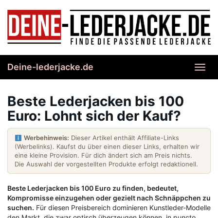
Skip
to
main
content
Deine-lederjacke.de
Toggl
navig
Beste Lederjacken bis 100
Euro: Lohnt sich der Kauf?
Werbehinweis:
Dieser Artikel enthält Affiliate-Links
(Werbelinks). Kaufst du über einen dieser Links, erhalten wir
eine kleine Provision. Für dich ändert sich am Preis nichts.
Die Auswahl der vorgestellten Produkte erfolgt redaktionell.
Beste Lederjacken bis 100 Euro zu finden, bedeutet,
Kompromisse einzugehen oder gezielt nach Schnäppchen zu
suchen.
Für diesen Preisbereich dominieren Kunstleder-Modelle
den Markt, die zwar optisch überzeugen können, in puncto