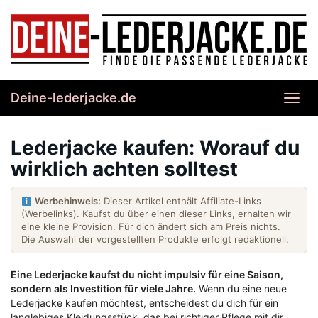
Skip
to
main
content
Deine-lederjacke.de
Toggl
navig
Lederjacke kaufen: Worauf du
wirklich achten solltest
Werbehinweis:
Dieser Artikel enthält Affiliate-Links
(Werbelinks). Kaufst du über einen dieser Links, erhalten wir
eine kleine Provision. Für dich ändert sich am Preis nichts.
Die Auswahl der vorgestellten Produkte erfolgt redaktionell.
Eine Lederjacke kaufst du nicht impulsiv für eine Saison,
sondern als Investition für viele Jahre.
Wenn du eine neue
Lederjacke kaufen möchtest, entscheidest du dich für ein
langlebiges Kleidungsstück, das bei richtiger Pflege mit dir