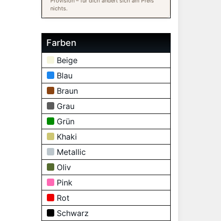
Provision – für dich ändert sich am Preis
nichts.
Farben
Beige
Blau
Braun
Grau
Grün
Khaki
Metallic
Oliv
Pink
Rot
Schwarz