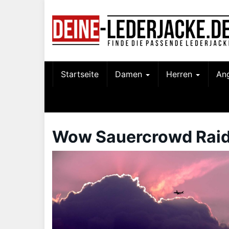
Skip
to
main
content
Startseite
Damen
Herren
An
Wow Sauercrowd Raid