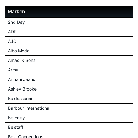
Marken
2nd Day
ADPT.
AJC
Alba Moda
Amaci & Sons
Arma
Armani Jeans
Ashley Brooke
Baldessarini
Barbour International
Be Edgy
Belstaff
Best Connections