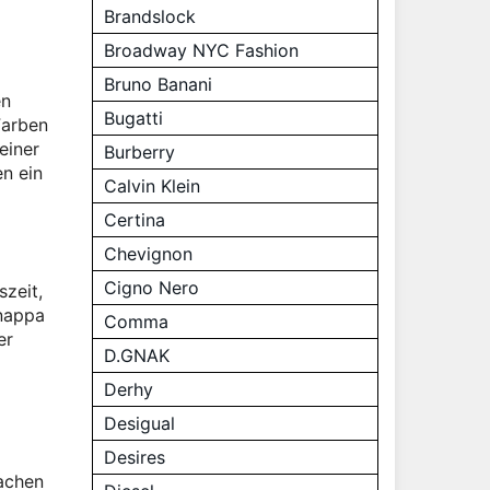
Brandslock
Broadway NYC Fashion
Bruno Banani
en
Bugatti
Farben
einer
Burberry
en ein
Calvin Klein
Certina
Chevignon
Cigno Nero
szeit,
mnappa
Comma
er
D.GNAK
Derhy
Desigual
Desires
machen