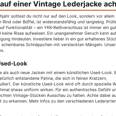
Kauf einer Vintage Lederjacke ac
jahr solltest du nicht nur auf den Look, sondern vor allem 
 Rind oder Büffel, ist widerstandsfähig und langlebig. Prüf
uf Funktionalität – ein YKK-Reißverschluss ist immer ein gu
und keine Risse aufweisen. Ein unangenehmer Geruch kann au
ng hindeuten. Investiere lieber in ein gut erhaltenes Stüc
ein scheinbares Schnäppchen mit versteckten Mängeln. Unse
ps.
 Used-Look
e als auch neue Jacken mit einem künstlichen Used-Look. 
ürlich entstandene Patina, die sich in feinen Kratzern,
ußert. Der künstliche Used-Look wird oft durch spezielle 
hmal etwas uniform wirken. Für ein authentisches Gefühl u
echten Vintage-Stücken Ausschau zu halten. Achte dabei au
ät zu erkennen. Mehr Infos zu den verschiedenen Lederarte