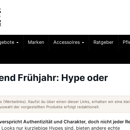
gebote
Marken
Accessoires
Ratgeber
Pf
end Frühjahr: Hype oder
nks (Werbelinks). Kaufst du über einen dieser Links, erhalten wir eine kle
Auswahl der vorgestellten Produkte erfolgt redaktionell.
erspricht Authentizität und Charakter, doch nicht jeder Re
ooks nur kurzlebige Hypes sind, bieten andere echte