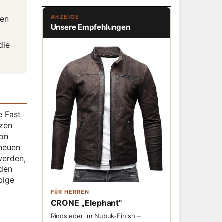
ANZEIGE
nen
Unsere Empfehlungen
die
t
e Fast
tzen
hon
 neuen
werden,
nden
bige
FÜR HERREN
CRONE „Elephant"
Rindsleder im Nubuk-Finish –