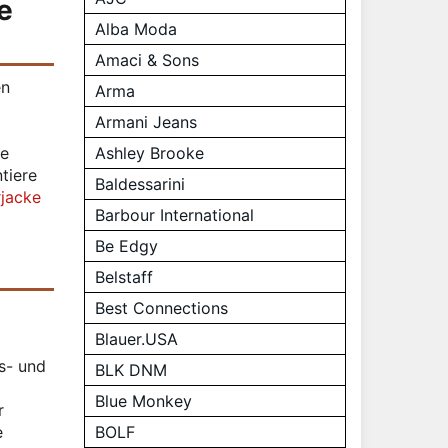
e
Alba Moda
Amaci & Sons
en
Arma
Armani Jeans
Ashley Brooke
ne
tiere
Baldessarini
jacke
Barbour International
Be Edgy
Belstaff
Best Connections
Blauer.USA
rs- und
BLK DNM
Blue Monkey
r
BOLF
e