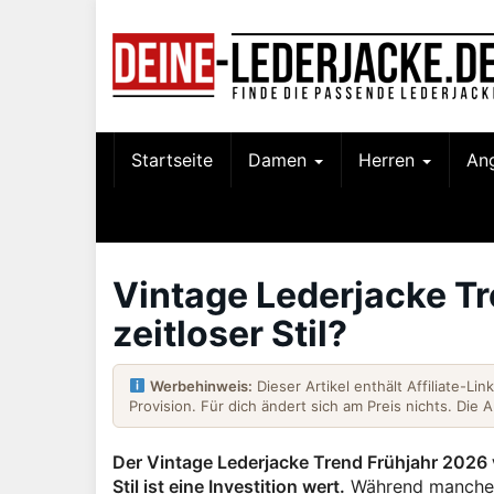
Skip
to
main
content
Startseite
Damen
Herren
An
Vintage Lederjacke Tr
zeitloser Stil?
Werbehinweis:
Dieser Artikel enthält Affiliate-Li
Provision. Für dich ändert sich am Preis nichts. Die 
Der Vintage Lederjacke Trend Frühjahr 2026 v
Stil ist eine Investition wert.
Während manche L