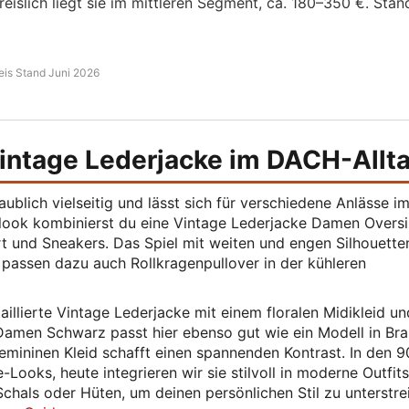
islich liegt sie im mittleren Segment, ca. 180–350 €. Stan
eis Stand Juni 2026
Vintage Lederjacke im DACH-Allt
blich vielseitig und lässt sich für verschiedene Anlässe i
slook kombinierst du eine Vintage Lederjacke Damen Oversi
rt und Sneakers. Das Spiel mit weiten und engen Silhouette
passen dazu auch Rollkragenpullover in der kühleren
taillierte Vintage Lederjacke mit einem floralen Midikleid un
Damen Schwarz passt hier ebenso gut wie ein Modell in Bra
ininen Kleid schafft einen spannenden Kontrast. In den 9
Looks, heute integrieren wir sie stilvoll in moderne Outfits
chals oder Hüten, um deinen persönlichen Stil zu unterstre