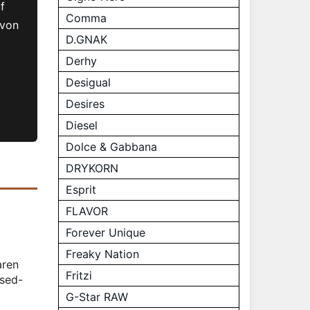
f
Comma
 von
D.GNAK
Derhy
Desigual
Desires
Diesel
Dolce & Gabbana
DRYKORN
Esprit
FLAVOR
Forever Unique
Freaky Nation
aren
Fritzi
Used-
G-Star RAW