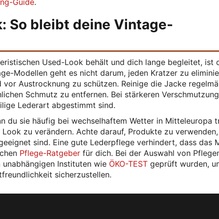
ing-Guide
.
: So bleibt deine Vintage-
ristischen Used-Look behält und dich lange begleitet, ist 
age-Modellen geht es nicht darum, jeden Kratzer zu eliminie
 vor Austrocknung zu schützen. Reinige die Jacke regelmä
lichen Schmutz zu entfernen. Bei stärkeren Verschmutzun
eilige Lederart abgestimmt sind.
 du sie häufig bei wechselhaftem Wetter in Mitteleuropa t
 Look zu verändern. Achte darauf, Produkte zu verwenden, 
 geeignet sind. Eine gute Lederpflege verhindert, dass das M
lichen
Pflege-Ratgeber
für dich. Bei der Auswahl von Pflege
on unabhängigen Instituten wie
ÖKO-TEST
geprüft wurden, u
reundlichkeit sicherzustellen.