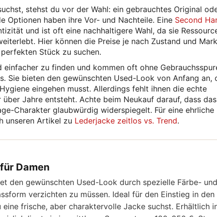
chst, stehst du vor der Wahl: ein gebrauchtes Original ode
de Optionen haben ihre Vor- und Nachteile. Eine
Second Ha
izität und ist oft eine nachhaltigere Wahl, da sie Ressourc
eiterlebt. Hier können die Preise je nach Zustand und Mark
m perfekten Stück zu suchen.
d einfacher zu finden und kommen oft ohne Gebrauchsspur
s. Sie bieten den gewünschten Used-Look von Anfang an, 
ygiene eingehen musst. Allerdings fehlt ihnen die echte
ur über Jahre entsteht. Achte beim Neukauf darauf, dass da
age-Charakter glaubwürdig widerspiegelt. Für eine ehrliche
h unseren Artikel zu
Lederjacke zeitlos vs. Trend
.
l für Damen
tet den gewünschten Used-Look durch spezielle Färbe- un
sform verzichten zu müssen. Ideal für den Einstieg in den
ne frische, aber charaktervolle Jacke suchst. Erhältlich i