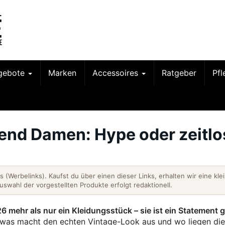
gebote
Marken
Accessoires
Ratgeber
Pf
end Damen: Hype oder zeitlo
nks (Werbelinks). Kaufst du über einen dieser Links, erhalten wir eine kle
Auswahl der vorgestellten Produkte erfolgt redaktionell.
 mehr als nur ein Kleidungsstück – sie ist ein Statement 
as macht den echten Vintage-Look aus und wo liegen die