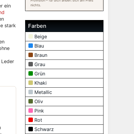
Provision – für dich ändert sich am Preis
r ein
nichts.
nd
en
e stark
Farben
Beige
en
Blau
ohne
Braun
s Leder
Grau
Grün
Khaki
Metallic
Oliv
Pink
d
Rot
n
Schwarz