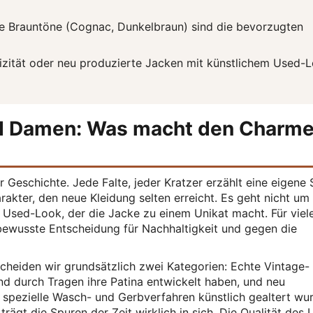
 Brauntöne (Cognac, Dunkelbraun) sind die bevorzugten
zität oder neu produzierte Jacken mit künstlichem Used-
nd Damen: Was macht den Charm
er Geschichte. Jede Falte, jeder Kratzer erzählt eine eigene 
rakter, den neue Kleidung selten erreicht. Es geht nicht um
 Used-Look, der die Jacke zu einem Unikat macht. Für viele
 bewusste Entscheidung für Nachhaltigkeit und gegen die
heiden wir grundsätzlich zwei Kategorien: Echte Vintage-
und durch Tragen ihre Patina entwickelt haben, und neu
h spezielle Wasch- und Gerbverfahren künstlich gealtert wu
trägt die Spuren der Zeit wirklich in sich. Die Qualität des 