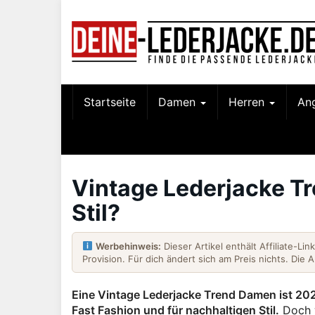
Skip
to
main
content
Startseite
Damen
Herren
An
Vintage Lederjacke Tr
Stil?
Werbehinweis:
Dieser Artikel enthält Affiliate-Li
Provision. Für dich ändert sich am Preis nichts. Die 
Eine Vintage Lederjacke Trend Damen ist 2026
Fast Fashion und für nachhaltigen Stil.
Doch w