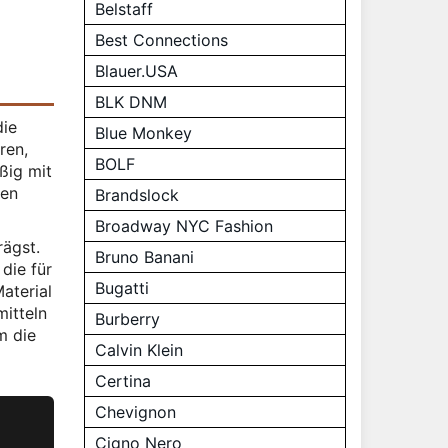
Belstaff
Best Connections
Blauer.USA
BLK DNM
die
Blue Monkey
ren,
BOLF
ßig mit
gen
Brandslock
Broadway NYC Fashion
rägst.
Bruno Banani
die für
Bugatti
aterial
mitteln
Burberry
m die
Calvin Klein
Certina
Chevignon
Cigno Nero