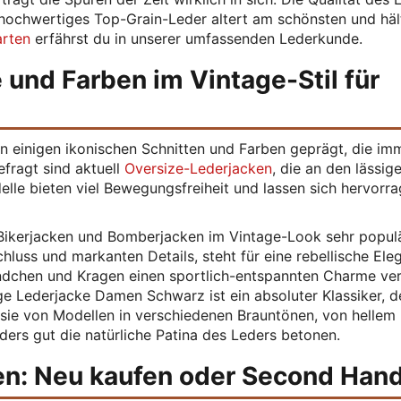
r hochwertiges Top-Grain-Leder altert am schönsten und hä
arten
erfährst du in unserer umfassenden Lederkunde.
 und Farben im Vintage-Stil für
 einigen ikonischen Schnitten und Farben geprägt, die im
efragt sind aktuell
Oversize-Lederjacken
, die an den lässige
elle bieten viel Bewegungsfreiheit und lassen sich hervorr
Bikerjacken und Bomberjacken im Vintage-Look sehr populä
luss und markanten Details, steht für eine rebellische Ele
ndchen und Kragen einen sportlich-entspannten Charme ver
ge Lederjacke Damen Schwarz ist ein absoluter Klassiker, d
d sie von Modellen in verschiedenen Brauntönen, von hellem
ers gut die natürliche Patina des Leders betonen.
en: Neu kaufen oder Second Han