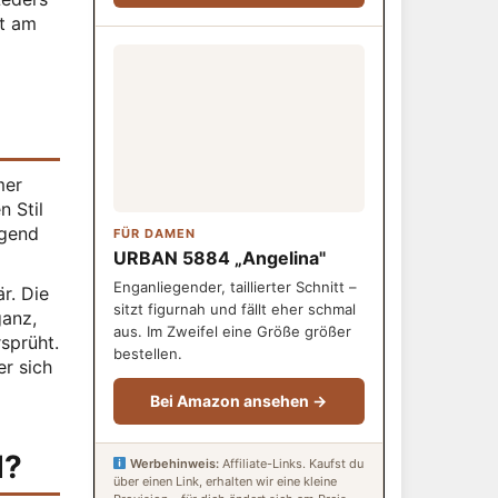
lt am
mer
n Stil
agend
FÜR DAMEN
URBAN 5884 „Angelina"
Enganliegender, taillierter Schnitt –
r. Die
sitzt figurnah und fällt eher schmal
ganz,
aus. Im Zweifel eine Größe größer
sprüht.
bestellen.
er sich
Bei Amazon ansehen →
d?
Werbehinweis:
Affiliate-Links. Kaufst du
über einen Link, erhalten wir eine kleine