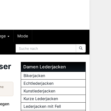
lege
Mode
ser
Damen Lederjacken
Bikerjacken
Echtlederjacken
ine
Kunstlederjacken
Kurze Lederjacken
gegen
Lederjacken mit Fell