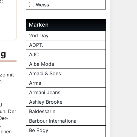
d:
Weiss
Marken
2nd Day
ADPT.
ag
AJC
Alba Moda
m
Amaci & Sons
ze mit
n
Arma
Armani Jeans
Ashley Brooke
d
un. Der
Baldessarini
0er-
Barbour International
.
Be Edgy
ichen.