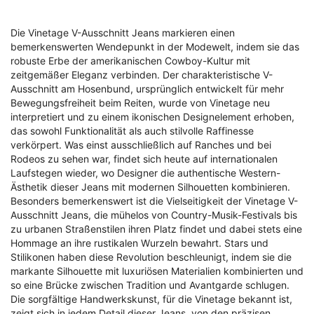
Die Vinetage V-Ausschnitt Jeans markieren einen
bemerkenswerten Wendepunkt in der Modewelt, indem sie das
robuste Erbe der amerikanischen Cowboy-Kultur mit
zeitgemäßer Eleganz verbinden. Der charakteristische V-
Ausschnitt am Hosenbund, ursprünglich entwickelt für mehr
Bewegungsfreiheit beim Reiten, wurde von Vinetage neu
interpretiert und zu einem ikonischen Designelement erhoben,
das sowohl Funktionalität als auch stilvolle Raffinesse
verkörpert. Was einst ausschließlich auf Ranches und bei
Rodeos zu sehen war, findet sich heute auf internationalen
Laufstegen wieder, wo Designer die authentische Western-
Ästhetik dieser Jeans mit modernen Silhouetten kombinieren.
Besonders bemerkenswert ist die Vielseitigkeit der Vinetage V-
Ausschnitt Jeans, die mühelos von Country-Musik-Festivals bis
zu urbanen Straßenstilen ihren Platz findet und dabei stets eine
Hommage an ihre rustikalen Wurzeln bewahrt. Stars und
Stilikonen haben diese Revolution beschleunigt, indem sie die
markante Silhouette mit luxuriösen Materialien kombinierten und
so eine Brücke zwischen Tradition und Avantgarde schlugen.
Die sorgfältige Handwerkskunst, für die Vinetage bekannt ist,
zeigt sich in jedem Detail dieser Jeans, von den präzisen