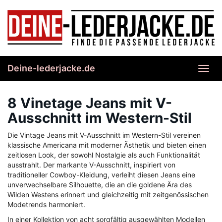
Skip
to
main
content
Deine-lederjacke.de
Toggl
navig
8 Vinetage Jeans mit V-
Ausschnitt im Western-Stil
Die Vintage Jeans mit V-Ausschnitt im Western-Stil vereinen
klassische Americana mit moderner Ästhetik und bieten einen
zeitlosen Look, der sowohl Nostalgie als auch Funktionalität
ausstrahlt. Der markante V-Ausschnitt, inspiriert von
traditioneller Cowboy-Kleidung, verleiht diesen Jeans eine
unverwechselbare Silhouette, die an die goldene Ära des
Wilden Westens erinnert und gleichzeitig mit zeitgenössischen
Modetrends harmoniert.
In einer Kollektion von acht sorgfältig ausgewählten Modellen