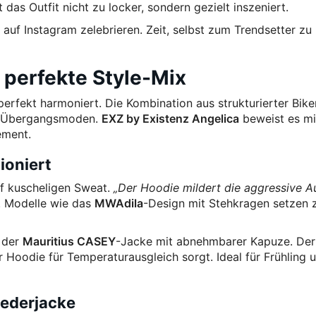
 das Outfit nicht zu locker, sondern gezielt inszeniert.
n auf Instagram zelebrieren. Zeit, selbst zum Trendsetter zu
 perfekte Style-Mix
 perfekt harmoniert. Die Kombination aus strukturierter Bike
ie Übergangsmoden.
EXZ by Existenz Angelica
beweist es mit
ement.
ioniert
uf kuscheligen Sweat.
„Der Hoodie mildert die aggressive A
e. Modelle wie das
MWAdila
-Design mit Stehkragen setzen
i der
Mauritius CASEY
-Jacke mit abnehmbarer Kapuze. Der
 Hoodie für Temperaturausgleich sorgt. Ideal für Frühling 
Lederjacke