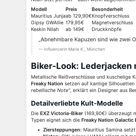
Modell
Preis
Besonderheit
Mauritius Junja
ab 129,90€
Knopfverschluss
Gipsy GWAllie
179,95€
Magnetverschluss
Keskin Nilah
ab 149€
Druckknöpfe
„Abnehmbare Kapuzen sind wie zwei Out
Influencerin Marie K., München
Biker-Look: Lederjacken
Metallische Reißverschlüsse und kuschelige 
Freaky Nation
setzen auf kantige Silhouette
rebellische Note“
, erklärt ein Designer aus Ber
Detailverliebte Kult-Modelle
Die
EXZ Victoria-Biker
(169,90€) überzeugt mi
Typen eignet sich die
Freaky Nation Galactic
Ziersteppungen:
Mauritius Samina setzt