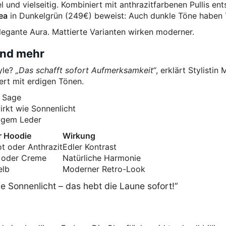
 und vielseitig. Kombiniert mit anthrazitfarbenen Pullis ent
lea
in Dunkelgrün (249€) beweist: Auch dunkle Töne haben T
egante Aura. Mattierte Varianten wirken moderner.
und mehr
yle?
„Das schafft sofort Aufmerksamkeit“
, erklärt Stylistin
rt mit erdigen Tönen.
a Sage
rkt wie Sonnenlicht
igem Leder
r Hoodie
Wirkung
t oder Anthrazit
Edler Kontrast
 oder Creme
Natürliche Harmonie
elb
Moderner Retro-Look
e Sonnenlicht – das hebt die Laune sofort!“