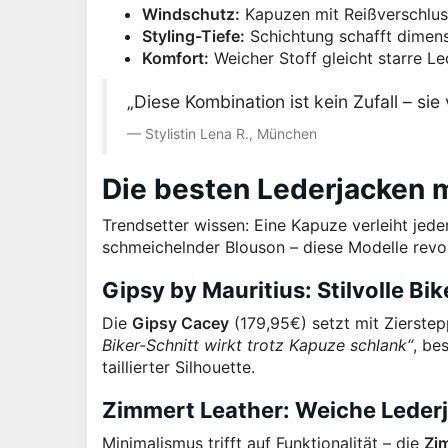
Windschutz:
Kapuzen mit Reißverschluss
Styling-Tiefe:
Schichtung schafft dimens
Komfort:
Weicher Stoff gleicht starre Le
„Diese Kombination ist kein Zufall – si
Stylistin Lena R., München
Die besten Lederjacken m
Trendsetter wissen: Eine Kapuze verleiht jede
schmeichelnder Blouson – diese Modelle revo
Gipsy by Mauritius: Stilvolle Bi
Die
Gipsy Cacey
(179,95€) setzt mit Zierst
Biker-Schnitt wirkt trotz Kapuze schlank“
, be
taillierter Silhouette.
Zimmert Leather: Weiche Leder
Minimalismus trifft auf Funktionalität – die
Zim