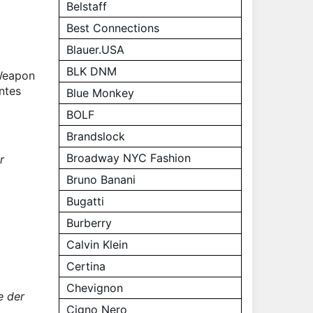
Belstaff
Best Connections
Blauer.USA
BLK DNM
Weapon
ntes
Blue Monkey
BOLF
Brandslock
Broadway NYC Fashion
r
t
Bruno Banani
Bugatti
Burberry
Calvin Klein
Certina
Chevignon
e der
Cigno Nero