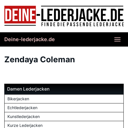
Skip
to
main
content
Deine-lederjacke.de
Toggl
navig
Zendaya Coleman
Damen Lederjacken
Bikerjacken
Echtlederjacken
Kunstlederjacken
Kurze Lederjacken