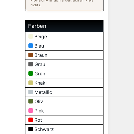
Provision – für dich ändert sich am Preis
nichts.
Farben
Beige
Blau
Braun
Grau
Grün
Khaki
Metallic
Oliv
Pink
Rot
Schwarz