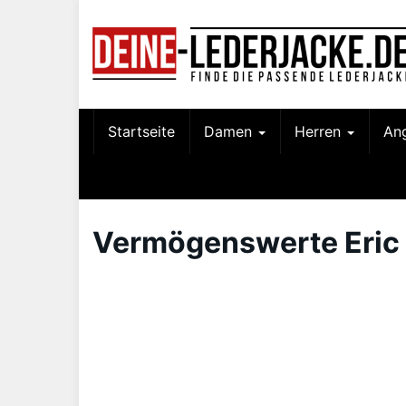
Skip
to
main
content
Startseite
Damen
Herren
An
Vermögenswerte Eric