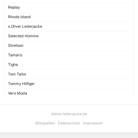
Replay
Rhode Island
s.Oliver Lederjacke
Selected Homme
Strellson
Tamaris
Tigha
Tom Tailor
Tommy Hilfiger
Vero Moda
deine-lederjacke.de
Bildquellen
Datenschutz
Impressum