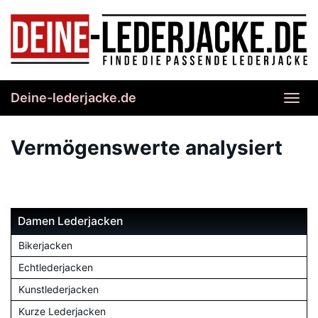
Skip
to
main
content
Deine-lederjacke.de
Toggl
navig
Vermögenswerte analysiert
Damen Lederjacken
Bikerjacken
Echtlederjacken
Kunstlederjacken
Kurze Lederjacken