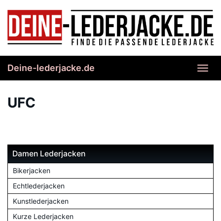
Skip
to
main
content
Deine-lederjacke.de
Toggl
navig
UFC
Damen Lederjacken
Bikerjacken
Echtlederjacken
Kunstlederjacken
Kurze Lederjacken