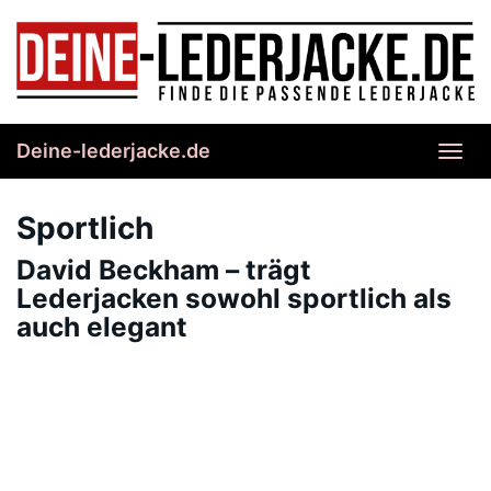
Skip
to
main
content
Deine-lederjacke.de
Toggl
navig
Sportlich
David Beckham – trägt
Lederjacken sowohl sportlich als
auch elegant