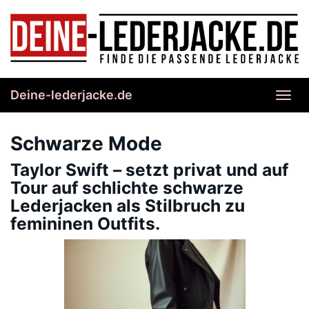
Skip
to
main
content
Deine-lederjacke.de
Toggl
navig
Schwarze Mode
Taylor Swift – setzt privat und auf
Tour auf schlichte schwarze
Lederjacken als Stilbruch zu
femininen Outfits.