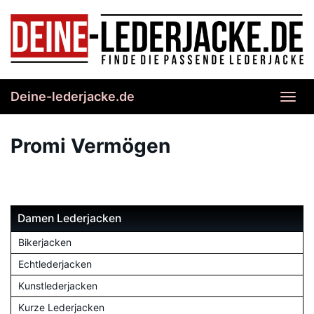
Skip
to
main
content
Deine-lederjacke.de
Toggl
navig
Promi Vermögen
Damen Lederjacken
Bikerjacken
Echtlederjacken
Kunstlederjacken
Kurze Lederjacken