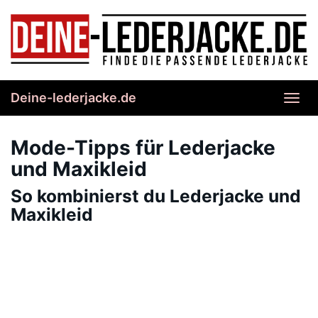
Skip
to
main
content
Deine-lederjacke.de
Toggl
navig
Mode-Tipps für Lederjacke
und Maxikleid
So kombinierst du Lederjacke und
Maxikleid