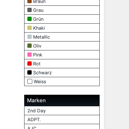
Braun
Grau
Grün
Khaki
Metallic
Oliv
Pink
Rot
Schwarz
Weiss
Marken
2nd Day
ADPT.
AJC