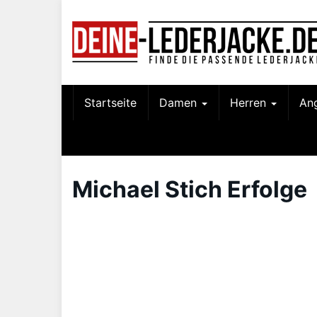
Skip
to
main
content
Startseite
Damen
Herren
An
Michael Stich Erfolge