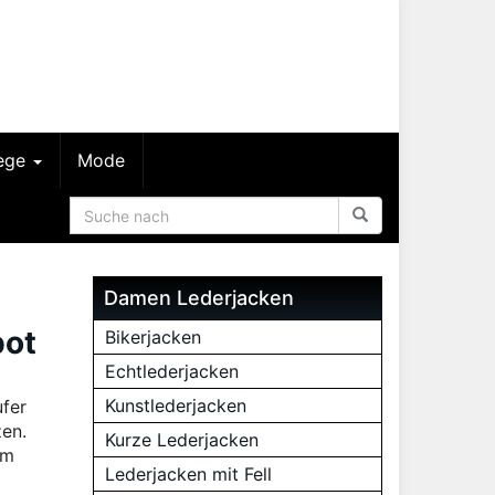
lege
Mode
Damen Lederjacken
bot
Bikerjacken
Echtlederjacken
Kunstlederjacken
ufer
zen.
Kurze Lederjacken
um
Lederjacken mit Fell