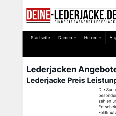
Skip
to
main
content
Startseite
Damen
Herren
An
Lederjacken Angebot
Lederjacke Preis Leistun
Die Such
besonder
zahlen un
Entschei
Fehlkäuf