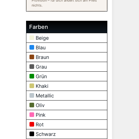
Provision – für dich ändert sich am Preis
nichts.
Farben
Beige
Blau
Braun
Grau
Grün
Khaki
Metallic
Oliv
Pink
Rot
Schwarz