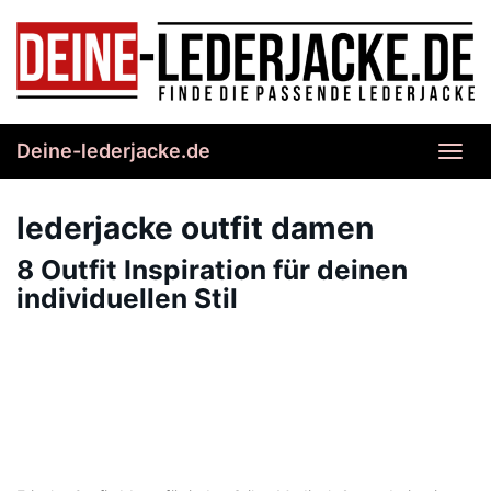
Skip
to
main
content
Deine-lederjacke.de
Toggl
navig
lederjacke outfit damen
8 Outfit Inspiration für deinen
individuellen Stil