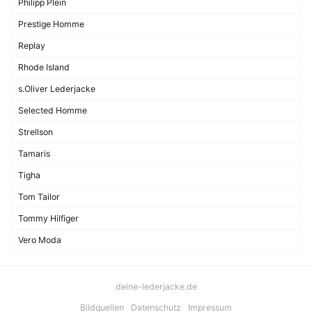
Philipp Plein
Prestige Homme
Replay
Rhode Island
s.Oliver Lederjacke
Selected Homme
Strellson
Tamaris
Tigha
Tom Tailor
Tommy Hilfiger
Vero Moda
deine-lederjacke.de
Bildquellen
Datenschutz
Impressum