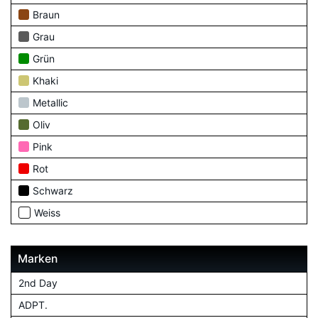
Braun
Grau
Grün
Khaki
Metallic
Oliv
Pink
Rot
Schwarz
Weiss
Marken
2nd Day
ADPT.